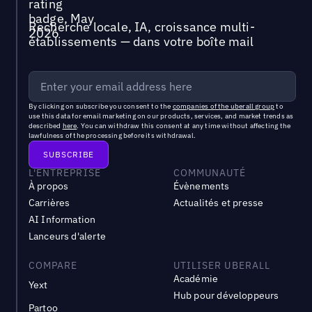
Recherche locale, IA, croissance multi-
établissements — dans votre boîte mail
By clicking on subscribe you consent to the
companies of the uberall group
to
use this data for email marketing on our products, services, and market trends as
described
here
. You can withdraw this consent at any time without affecting the
lawfulness of the processing before its withdrawal.
L'ENTREPRISE
COMMUNAUTÉ
À propos
Évènements
Carrières
Actualités et presse
AI Information
Lanceurs d'alerte
COMPARE
UTILISER UBERALL
Académie
Yext
Hub pour développeurs
Partoo