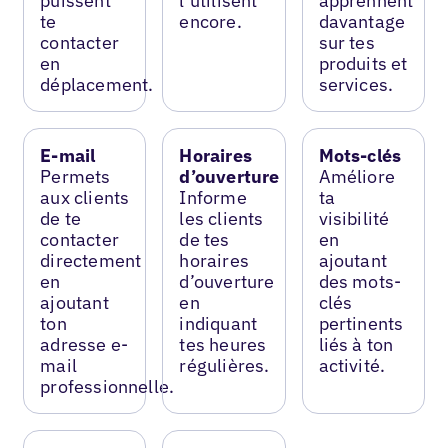
puissent
l’utilisent
apprennent
te
encore.
davantage
contacter
sur tes
en
produits et
déplacement.
services.
E-mail
Horaires
Mots-clés
Permets
d’ouverture
Améliore
aux clients
Informe
ta
de te
les clients
visibilité
contacter
de tes
en
directement
horaires
ajoutant
en
d’ouverture
des mots-
ajoutant
en
clés
ton
indiquant
pertinents
adresse e-
tes heures
liés à ton
mail
régulières.
activité.
professionnelle.