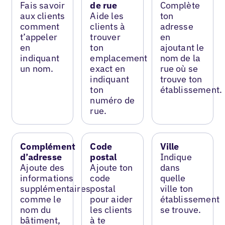
Fais savoir
de rue
Complète
aux clients
Aide les
ton
comment
clients à
adresse
t’appeler
trouver
en
en
ton
ajoutant le
indiquant
emplacement
nom de la
un nom.
exact en
rue où se
indiquant
trouve ton
ton
établissement.
numéro de
rue.
Complément
Code
Ville
d’adresse
postal
Indique
Ajoute des
Ajoute ton
dans
informations
code
quelle
supplémentaires
postal
ville ton
comme le
pour aider
établissement
nom du
les clients
se trouve.
bâtiment,
à te