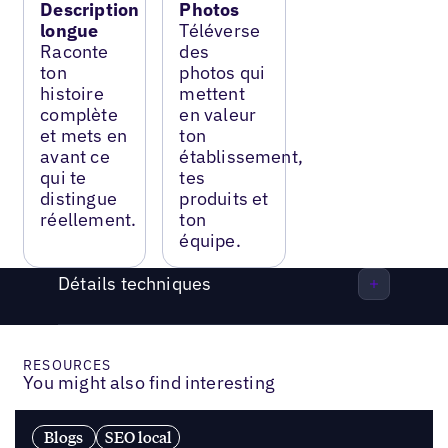
Description
Photos
longue
Téléverse
Raconte
des
ton
photos qui
histoire
mettent
complète
en valeur
et mets en
ton
avant ce
établissement,
qui te
tes
distingue
produits et
réellement.
ton
équipe.
Détails techniques
RESOURCES
You might also find interesting
Blogs
SEO local