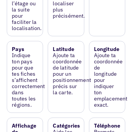
l’étage ou
localiser
la suite
plus
pour
précisément.
faciliter la
localisation.
Pays
Latitude
Longitude
Indique
Ajoute ta
Ajoute ta
ton pays
coordonnée
coordonnée
pour que
de latitude
de
tes fiches
pour un
longitude
s’affichent
positionnement
pour
correctement
précis sur
indiquer
dans
la carte.
ton
toutes les
emplacement
régions.
exact.
Affichage
Catégories
Téléphone
de
Aide les
Permets