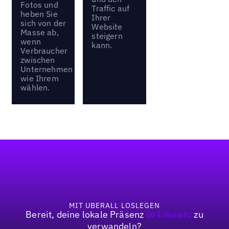
Fotos und
Traffic auf
heben Sie
Ihrer
sich von der
Website
Masse ab,
steigern
wenn
kann.
Verbraucher
zwischen
Unternehmen
wie Ihrem
wählen.
Fußzeile
MIT UBERALL LOSLEGEN
Bereit, deine lokale Präsenz
zu
in Umsatz
verwandeln?