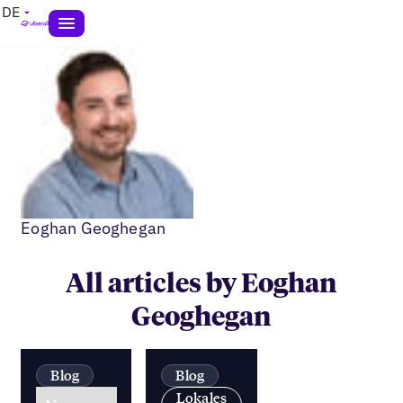
DE
Eoghan Geoghegan
All articles by Eoghan
Geoghegan
Blog
Blog
Lokales