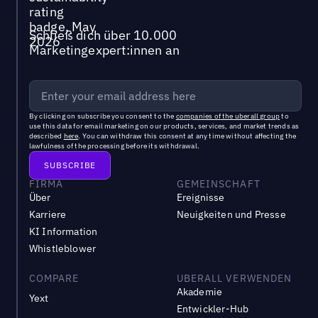
Schließ dich über 10.000
Marketingexpert:innen an
By clicking on subscribe you consent to the
companies of the uberall group
to
use this data for email marketing on our products, services, and market trends as
described
here
. You can withdraw this consent at any time without affecting the
lawfulness of the processing before its withdrawal.
FIRMA
GEMEINSCHAFT
Über
Ereignisse
Karriere
Neuigkeiten und Presse
KI Information
Whistleblower
COMPARE
UBERALL VERWENDEN
Akademie
Yext
Entwickler-Hub