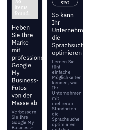
No
SEO
items
found.
So kann
Ihr
Heben
Unternehmen
Sie Ihre
die
Marke
Sprachsuche
mit
optimieren
professionellen
Lernen Sie
Google
fünf
My
einfache
Möglichkeiten
Business-
kennen, wie
Fotos
Ihr
Unternehmen
von der
mit
Masse ab
mehreren
Standorten
Verbessern
die
Sie Ihre
Sprachsuche
Google My
optimieren
Business-
und den