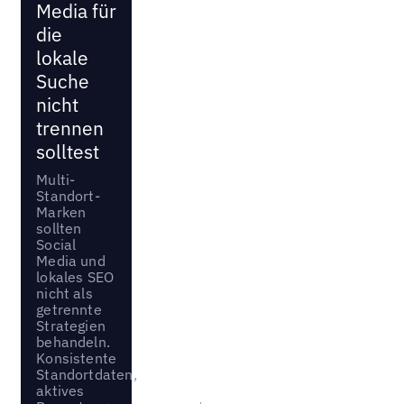
Media für
die
lokale
Suche
nicht
trennen
solltest
Multi-
Standort-
Marken
sollten
Social
Media und
lokales SEO
nicht als
getrennte
Strategien
behandeln.
Konsistente
Standortdaten,
aktives