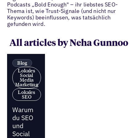
Podcasts „Bold Enough" – ihr liebstes SEO-
Thema ist, wie Trust-Signale (und nicht nur
Keywords) beeinflussen, was tatsächlich
gefunden wird.
All articles by Neha Gunnoo
Blog
Lokales
Social
Media
Marketing
Lokales
SEO
Warum
du SEO
und
Social