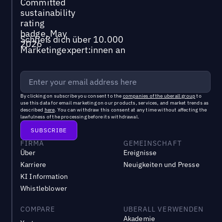
Schließ dich über 10.000
Marketingexpert:innen an
By clicking on subscribe you consent to the
companies of the uberall group
to
use this data for email marketing on our products, services, and market trends as
described
here
. You can withdraw this consent at any time without affecting the
lawfulness of the processing before its withdrawal.
FIRMA
GEMEINSCHAFT
Über
Ereignisse
Karriere
Neuigkeiten und Presse
KI Information
Whistleblower
COMPARE
UBERALL VERWENDEN
Akademie