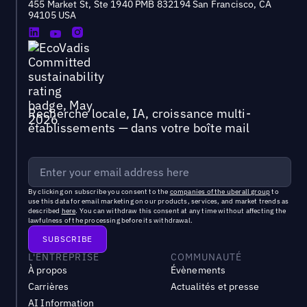
455 Market St, Ste 1940 PMB 832194 San Francisco, CA
94105 USA
Recherche locale, IA, croissance multi-
établissements — dans votre boîte mail
By clicking on subscribe you consent to the
companies of the uberall group
to
use this data for email marketing on our products, services, and market trends as
described
here
. You can withdraw this consent at any time without affecting the
lawfulness of the processing before its withdrawal.
L'ENTREPRISE
COMMUNAUTÉ
À propos
Évènements
Carrières
Actualités et presse
AI Information