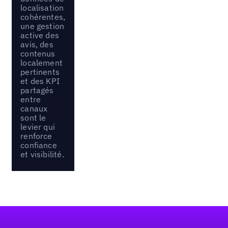
localisation
cohérentes,
une gestion
active des
avis, des
contenus
localement
pertinents
et des KPI
partagés
entre
canaux
sont le
levier qui
renforce
confiance
et visibilité.
Pied de page