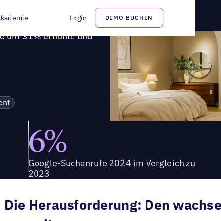
oogle um 31% erhöhte und gleichzeitig Zeit sparte
Akademie
Login
DEMO BUCHEN
gle um 31% erhöhte und
ent
6%
Google-Suchanrufe 2024 im Vergleich zu
2023
Die Herausforderung: Den wachs