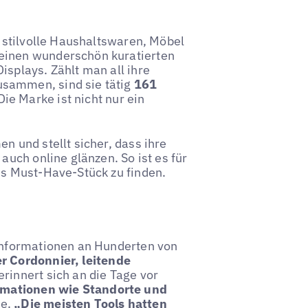
r stilvolle Haushaltswaren, Möbel
einen wunderschön kuratierten
isplays. Zählt man all ihre
usammen, sind sie tätig
161
 Die Marke ist nicht nur ein
n und stellt sicher, dass ihre
auch online glänzen. So ist es für
es Must-Have-Stück zu finden.
linformationen an Hunderten von
r Cordonnier, leitende
erinnert sich an die Tage vor
ormationen wie Standorte und
ie.
„Die meisten Tools hatten