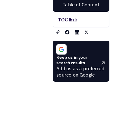
Table of Content
TOC link
Keep us in your
search results
Add us as a preferred
source on Google