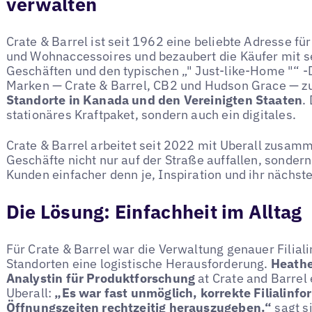
verwalten
Crate & Barrel ist seit 1962 eine beliebte Adresse fü
und Wohnaccessoires und bezaubert die Käufer mit s
Geschäften und den typischen „" Just-like-Home "“ -D
Marken — Crate & Barrel, CB2 und Hudson Grace — z
Standorte in Kanada und den Vereinigten Staaten
.
stationäres Kraftpaket, sondern auch ein digitales.
Crate & Barrel arbeitet seit 2022 mit Uberall zusamme
Geschäfte nicht nur auf der Straße auffallen, sondern 
Kunden einfacher denn je, Inspiration und ihr nächst
Die Lösung: Einfachheit im Alltag
Für Crate & Barrel war die Verwaltung genauer Filia
Standorten eine logistische Herausforderung.
Heathe
Analystin für Produktforschung
at Crate and Barrel 
Uberall:
„Es war fast unmöglich, korrekte Filialinf
Öffnungszeiten rechtzeitig herauszugeben.“
sagt s