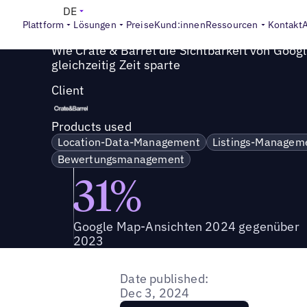
Success Story
>
Wie Crate & Barrel die Sichtbarkeit von G
DE
Plattform
Lösungen
Preise
Kund:innen
Ressourcen
Kontakt
Wie Crate & Barrel die Sichtbarkeit von Goo
gleichzeitig Zeit sparte
Client
Products used
Location-Data-Management
Listings-Managem
Bewertungsmanagement
31%
Google Map-Ansichten 2024 gegenüber
2023
Date published:
Dec 3, 2024