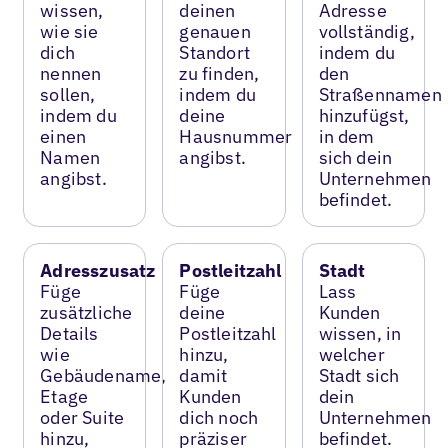
wissen,
deinen
Adresse
wie sie
genauen
vollständig,
dich
Standort
indem du
nennen
zu finden,
den
sollen,
indem du
Straßennamen
indem du
deine
hinzufügst,
einen
Hausnummer
in dem
Namen
angibst.
sich dein
angibst.
Unternehmen
befindet.
Adresszusatz
Postleitzahl
Stadt
Füge
Füge
Lass
zusätzliche
deine
Kunden
Details
Postleitzahl
wissen, in
wie
hinzu,
welcher
Gebäudename,
damit
Stadt sich
Etage
Kunden
dein
oder Suite
dich noch
Unternehmen
hinzu,
präziser
befindet.