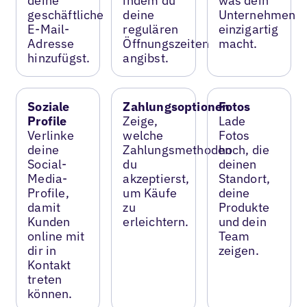
deine
indem du
was dein
geschäftliche
deine
Unternehmen
E-Mail-
regulären
einzigartig
Adresse
Öffnungszeiten
macht.
hinzufügst.
angibst.
Soziale
Zahlungsoptionen
Fotos
Profile
Zeige,
Lade
Verlinke
welche
Fotos
deine
Zahlungsmethoden
hoch, die
Social-
du
deinen
Media-
akzeptierst,
Standort,
Profile,
um Käufe
deine
damit
zu
Produkte
Kunden
erleichtern.
und dein
online mit
Team
dir in
zeigen.
Kontakt
treten
können.