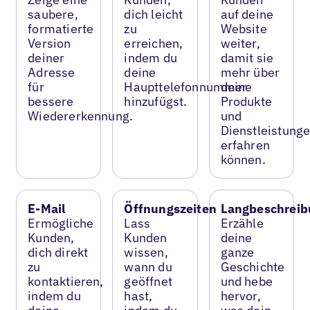
saubere,
dich leicht
auf deine
formatierte
zu
Website
Version
erreichen,
weiter,
deiner
indem du
damit sie
Adresse
deine
mehr über
für
Haupttelefonnummer
deine
bessere
hinzufügst.
Produkte
Wiedererkennung.
und
Dienstleistung
erfahren
können.
E-Mail
Öffnungszeiten
Langbeschreib
Ermögliche
Lass
Erzähle
Kunden,
Kunden
deine
dich direkt
wissen,
ganze
zu
wann du
Geschichte
kontaktieren,
geöffnet
und hebe
indem du
hast,
hervor,