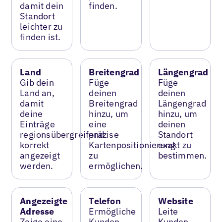
damit dein
finden.
Standort
leichter zu
finden ist.
Land
Breitengrad
Längengrad
Gib dein
Füge
Füge
Land an,
deinen
deinen
damit
Breitengrad
Längengrad
deine
hinzu, um
hinzu, um
Einträge
eine
deinen
regionsübergreifend
präzise
Standort
korrekt
Kartenpositionierung
exakt zu
angezeigt
zu
bestimmen.
werden.
ermöglichen.
Angezeigte
Telefon
Website
Adresse
Ermögliche
Leite
Zeige eine
Kunden,
Kunden