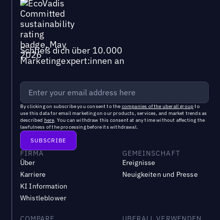
Schließ dich über 10.000
Marketingexpert:innen an
By clicking on subscribe you consent to the
companies of the uberall group
to
use this data for email marketing on our products, services, and market trends as
described
here
. You can withdraw this consent at any time without affecting the
lawfulness of the processing before its withdrawal.
FIRMA
GEMEINSCHAFT
Über
Ereignisse
Karriere
Neuigkeiten und Presse
KI Information
Whistleblower
COMPARE
UBERALL VERWENDEN