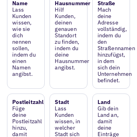
Name
Hausnummer
Straße
Lass
Hilf
Mach
Kunden
Kunden,
deine
wissen,
deinen
Adresse
wie sie
genauen
vollständig,
dich
Standort
indem du
nennen
zu finden,
den
sollen,
indem du
Straßennamen
indem du
deine
hinzufügst,
einen
Hausnummer
in dem
Namen
angibst.
sich dein
angibst.
Unternehmen
befindet.
Postleitzahl
Stadt
Land
Füge
Lass
Gib dein
deine
Kunden
Land an,
Postleitzahl
wissen, in
damit
hinzu,
welcher
deine
damit
Stadt sich
Einträge