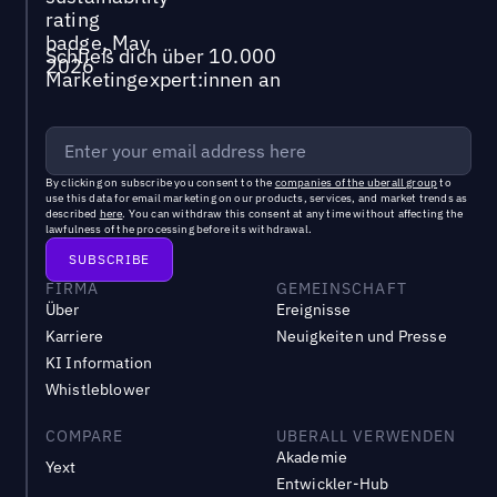
Schließ dich über 10.000
Marketingexpert:innen an
By clicking on subscribe you consent to the
companies of the uberall group
to
use this data for email marketing on our products, services, and market trends as
described
here
. You can withdraw this consent at any time without affecting the
lawfulness of the processing before its withdrawal.
FIRMA
GEMEINSCHAFT
Über
Ereignisse
Karriere
Neuigkeiten und Presse
KI Information
Whistleblower
COMPARE
UBERALL VERWENDEN
Akademie
Yext
Entwickler-Hub