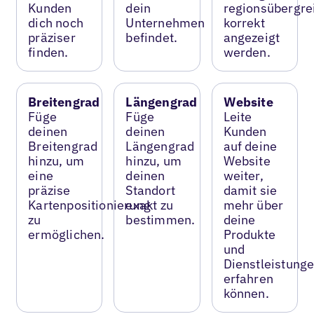
Kunden
dein
regionsübergre
dich noch
Unternehmen
korrekt
präziser
befindet.
angezeigt
finden.
werden.
Breitengrad
Längengrad
Website
Füge
Füge
Leite
deinen
deinen
Kunden
Breitengrad
Längengrad
auf deine
hinzu, um
hinzu, um
Website
eine
deinen
weiter,
präzise
Standort
damit sie
Kartenpositionierung
exakt zu
mehr über
zu
bestimmen.
deine
ermöglichen.
Produkte
und
Dienstleistung
erfahren
können.