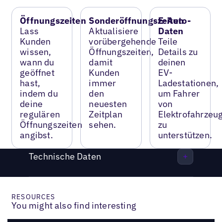
Öffnungszeiten
Sonderöffnungszeiten
E-Auto-
Lass
Aktualisiere
Daten
Kunden
vorübergehende
Teile
wissen,
Öffnungszeiten,
Details zu
wann du
damit
deinen
geöffnet
Kunden
EV-
hast,
immer
Ladestationen,
indem du
den
um Fahrer
deine
neuesten
von
regulären
Zeitplan
Elektrofahrzeu
Öffnungszeiten
sehen.
zu
angibst.
unterstützen.
Technische Daten
RESOURCES
You might also find interesting