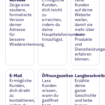
Zeige eine
Kunden,
Kunden
saubere,
dich leicht
auf deine
formatierte
zu
Website
Version
erreichen,
weiter,
deiner
indem du
damit sie
Adresse
deine
mehr über
für
Haupttelefonnummer
deine
bessere
hinzufügst.
Produkte
Wiedererkennung.
und
Dienstleistung
erfahren
können.
E-Mail
Öffnungszeiten
Langbeschreib
Ermögliche
Lass
Erzähle
Kunden,
Kunden
deine
dich direkt
wissen,
ganze
zu
wann du
Geschichte
kontaktieren,
geöffnet
und hebe