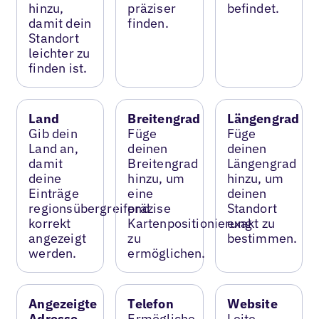
hinzu,
präziser
befindet.
damit dein
finden.
Standort
leichter zu
finden ist.
Land
Breitengrad
Längengrad
Gib dein
Füge
Füge
Land an,
deinen
deinen
damit
Breitengrad
Längengrad
deine
hinzu, um
hinzu, um
Einträge
eine
deinen
regionsübergreifend
präzise
Standort
korrekt
Kartenpositionierung
exakt zu
angezeigt
zu
bestimmen.
werden.
ermöglichen.
Angezeigte
Telefon
Website
Adresse
Ermögliche
Leite