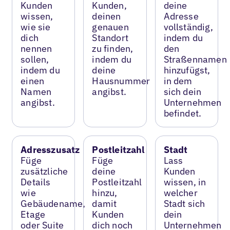
Kunden
Kunden,
deine
wissen,
deinen
Adresse
wie sie
genauen
vollständig,
dich
Standort
indem du
nennen
zu finden,
den
sollen,
indem du
Straßennamen
indem du
deine
hinzufügst,
einen
Hausnummer
in dem
Namen
angibst.
sich dein
angibst.
Unternehmen
befindet.
Adresszusatz
Postleitzahl
Stadt
Füge
Füge
Lass
zusätzliche
deine
Kunden
Details
Postleitzahl
wissen, in
wie
hinzu,
welcher
Gebäudename,
damit
Stadt sich
Etage
Kunden
dein
oder Suite
dich noch
Unternehmen