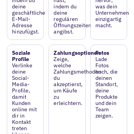
indem du
hast,
hervor,
deine
indem du
was dein
geschäftliche
deine
Unternehmen
E-Mail-
regulären
einzigartig
Adresse
Öffnungszeiten
macht.
hinzufügst.
angibst.
Soziale
Zahlungsoptionen
Fotos
Profile
Zeige,
Lade
Verlinke
welche
Fotos
deine
Zahlungsmethoden
hoch, die
Social-
du
deinen
Media-
akzeptierst,
Standort,
Profile,
um Käufe
deine
damit
zu
Produkte
Kunden
erleichtern.
und dein
online mit
Team
dir in
zeigen.
Kontakt
treten