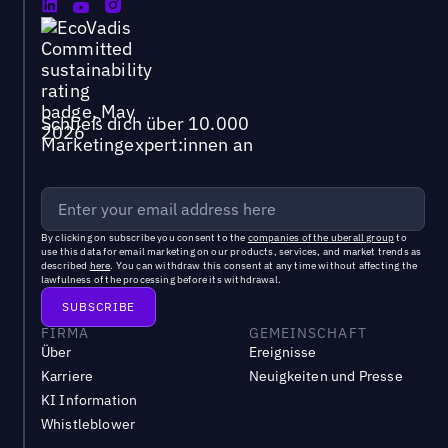
Schließ dich über 10.000
Marketingexpert:innen an
By clicking on subscribe you consent to the
companies of the uberall group
to
use this data for email marketing on our products, services, and market trends as
described
here
. You can withdraw this consent at any time without affecting the
lawfulness of the processing before its withdrawal.
FIRMA
GEMEINSCHAFT
Über
Ereignisse
Karriere
Neuigkeiten und Presse
KI Information
Whistleblower