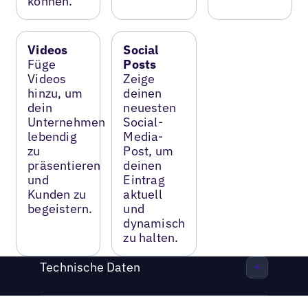
können.
Videos
Social
Füge
Posts
Videos
Zeige
hinzu, um
deinen
dein
neuesten
Unternehmen
Social-
lebendig
Media-
zu
Post, um
präsentieren
deinen
und
Eintrag
Kunden zu
aktuell
begeistern.
und
dynamisch
zu halten.
Technische Daten