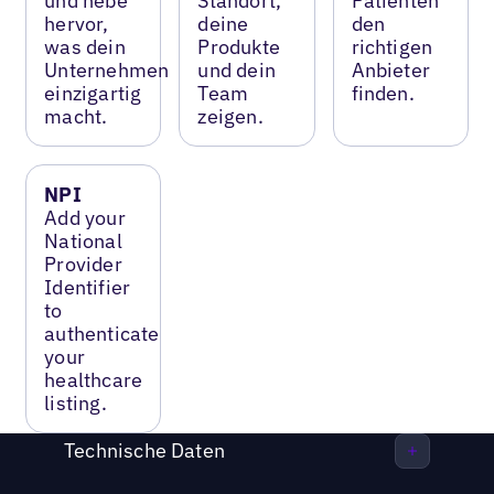
und hebe
Standort,
Patienten
hervor,
deine
den
was dein
Produkte
richtigen
Unternehmen
und dein
Anbieter
einzigartig
Team
finden.
macht.
zeigen.
NPI
Add your
National
Provider
Identifier
to
authenticate
your
healthcare
listing.
Technische Daten