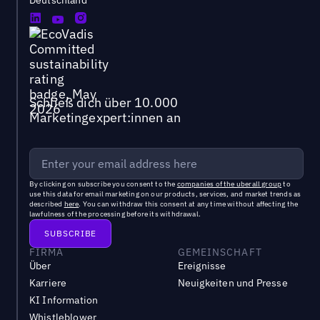
Deutschland
Schließ dich über 10.000
Marketingexpert:innen an
By clicking on subscribe you consent to the
companies of the uberall group
to
use this data for email marketing on our products, services, and market trends as
described
here
. You can withdraw this consent at any time without affecting the
lawfulness of the processing before its withdrawal.
FIRMA
GEMEINSCHAFT
Über
Ereignisse
Karriere
Neuigkeiten und Presse
KI Information
Whistleblower