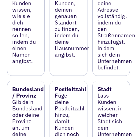
Kunden
Kunden,
deine
wissen,
deinen
Adresse
wie sie
genauen
vollständig,
dich
Standort
indem du
nennen
zu finden,
den
sollen,
indem du
Straßennamen
indem du
deine
hinzufügst,
einen
Hausnummer
in dem
Namen
angibst.
sich dein
angibst.
Unternehmen
befindet.
Bundesland
Postleitzahl
Stadt
/ Provinz
Füge
Lass
Gib dein
deine
Kunden
Bundesland
Postleitzahl
wissen, in
oder deine
hinzu,
welcher
Provinz
damit
Stadt sich
an, um
Kunden
dein
deine
dich noch
Unternehmen