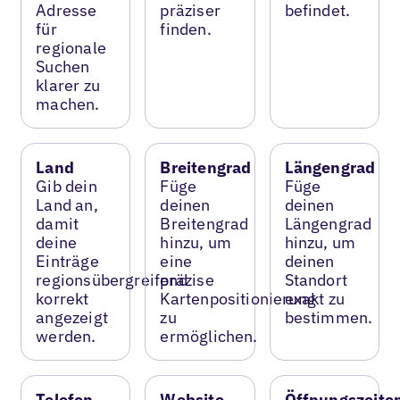
Adresse
präziser
befindet.
für
finden.
regionale
Suchen
klarer zu
machen.
Land
Breitengrad
Längengrad
Gib dein
Füge
Füge
Land an,
deinen
deinen
damit
Breitengrad
Längengrad
deine
hinzu, um
hinzu, um
Einträge
eine
deinen
regionsübergreifend
präzise
Standort
korrekt
Kartenpositionierung
exakt zu
angezeigt
zu
bestimmen.
werden.
ermöglichen.
Telefon
Website
Öffnungszeite