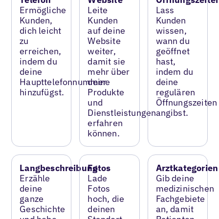
Ermögliche
Leite
Lass
Kunden,
Kunden
Kunden
dich leicht
auf deine
wissen,
zu
Website
wann du
erreichen,
weiter,
geöffnet
indem du
damit sie
hast,
deine
mehr über
indem du
Haupttelefonnummer
deine
deine
hinzufügst.
Produkte
regulären
und
Öffnungszeiten
Dienstleistungen
angibst.
erfahren
können.
Langbeschreibung
Fotos
Arztkategorien
Erzähle
Lade
Gib deine
deine
Fotos
medizinischen
ganze
hoch, die
Fachgebiete
Geschichte
deinen
an, damit