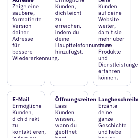
Zeige eine
Kunden,
Kunden
saubere,
dich leicht
auf deine
formatierte
zu
Website
Version
erreichen,
weiter,
deiner
indem du
damit sie
Adresse
deine
mehr über
für
Haupttelefonnummer
deine
bessere
hinzufügst.
Produkte
Wiedererkennung.
und
Dienstleistung
erfahren
können.
E-Mail
Öffnungszeiten
Langbeschreib
Ermögliche
Lass
Erzähle
Kunden,
Kunden
deine
dich direkt
wissen,
ganze
zu
wann du
Geschichte
kontaktieren,
geöffnet
und hebe