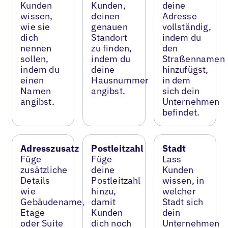
Kunden
Kunden,
deine
wissen,
deinen
Adresse
wie sie
genauen
vollständig,
dich
Standort
indem du
nennen
zu finden,
den
sollen,
indem du
Straßennamen
indem du
deine
hinzufügst,
einen
Hausnummer
in dem
Namen
angibst.
sich dein
angibst.
Unternehmen
befindet.
Adresszusatz
Postleitzahl
Stadt
Füge
Füge
Lass
zusätzliche
deine
Kunden
Details
Postleitzahl
wissen, in
wie
hinzu,
welcher
Gebäudename,
damit
Stadt sich
Etage
Kunden
dein
oder Suite
dich noch
Unternehmen