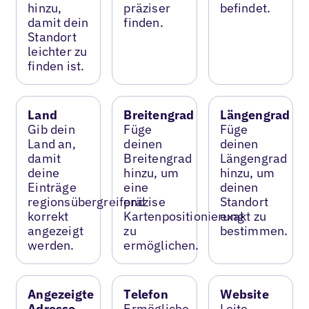
hinzu,
präziser
befindet.
damit dein
finden.
Standort
leichter zu
finden ist.
Land
Breitengrad
Längengrad
Gib dein
Füge
Füge
Land an,
deinen
deinen
damit
Breitengrad
Längengrad
deine
hinzu, um
hinzu, um
Einträge
eine
deinen
regionsübergreifend
präzise
Standort
korrekt
Kartenpositionierung
exakt zu
angezeigt
zu
bestimmen.
werden.
ermöglichen.
Angezeigte
Telefon
Website
Adresse
Ermögliche
Leite