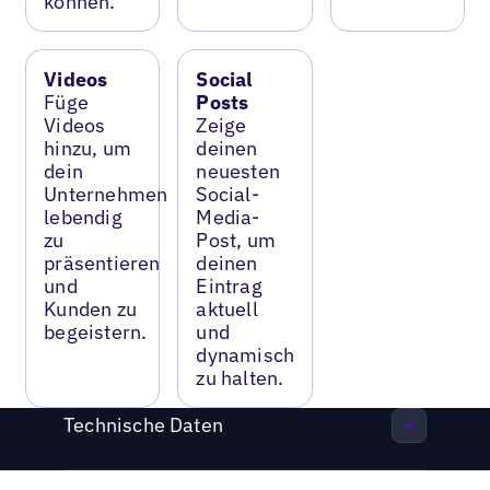
können.
Videos
Social
Füge
Posts
Videos
Zeige
hinzu, um
deinen
dein
neuesten
Unternehmen
Social-
lebendig
Media-
zu
Post, um
präsentieren
deinen
und
Eintrag
Kunden zu
aktuell
begeistern.
und
dynamisch
zu halten.
Technische Daten