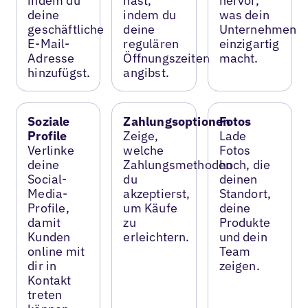
indem du
hast,
hervor,
deine
indem du
was dein
geschäftliche
deine
Unternehmen
E-Mail-
regulären
einzigartig
Adresse
Öffnungszeiten
macht.
hinzufügst.
angibst.
Soziale
Zahlungsoptionen
Fotos
Profile
Zeige,
Lade
Verlinke
welche
Fotos
deine
Zahlungsmethoden
hoch, die
Social-
du
deinen
Media-
akzeptierst,
Standort,
Profile,
um Käufe
deine
damit
zu
Produkte
Kunden
erleichtern.
und dein
online mit
Team
dir in
zeigen.
Kontakt
treten