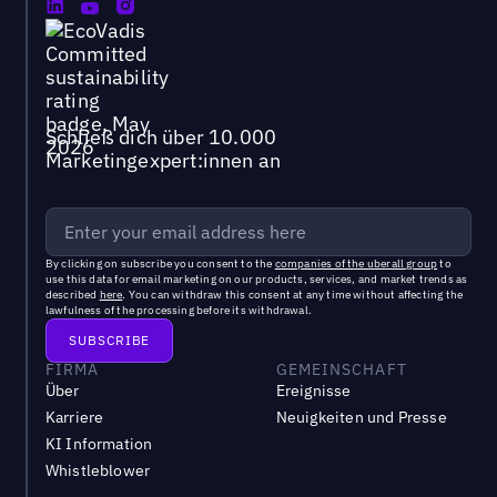
Schließ dich über 10.000
Marketingexpert:innen an
By clicking on subscribe you consent to the
companies of the uberall group
to
use this data for email marketing on our products, services, and market trends as
described
here
. You can withdraw this consent at any time without affecting the
lawfulness of the processing before its withdrawal.
FIRMA
GEMEINSCHAFT
Über
Ereignisse
Karriere
Neuigkeiten und Presse
KI Information
Whistleblower