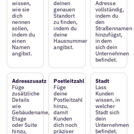
wissen,
deinen
Adresse
wie sie
genauen
vollständig,
dich
Standort
indem du
nennen
zu finden,
den
sollen,
indem du
Straßennamen
indem du
deine
hinzufügst,
einen
Hausnummer
in dem
Namen
angibst.
sich dein
angibst.
Unternehmen
befindet.
Adresszusatz
Postleitzahl
Stadt
Füge
Füge
Lass
zusätzliche
deine
Kunden
Details
Postleitzahl
wissen, in
wie
hinzu,
welcher
Gebäudename,
damit
Stadt sich
Etage
Kunden
dein
oder Suite
dich noch
Unternehmen
hinzu,
präziser
befindet.