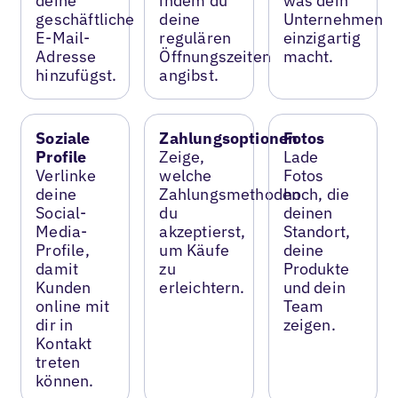
deine
indem du
was dein
geschäftliche
deine
Unternehmen
E-Mail-
regulären
einzigartig
Adresse
Öffnungszeiten
macht.
hinzufügst.
angibst.
Soziale
Zahlungsoptionen
Fotos
Profile
Zeige,
Lade
Verlinke
welche
Fotos
deine
Zahlungsmethoden
hoch, die
Social-
du
deinen
Media-
akzeptierst,
Standort,
Profile,
um Käufe
deine
damit
zu
Produkte
Kunden
erleichtern.
und dein
online mit
Team
dir in
zeigen.
Kontakt
treten
können.