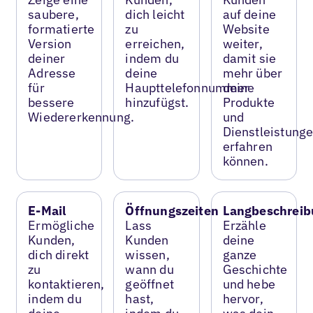
saubere,
dich leicht
auf deine
formatierte
zu
Website
Version
erreichen,
weiter,
deiner
indem du
damit sie
Adresse
deine
mehr über
für
Haupttelefonnummer
deine
bessere
hinzufügst.
Produkte
Wiedererkennung.
und
Dienstleistung
erfahren
können.
E-Mail
Öffnungszeiten
Langbeschreib
Ermögliche
Lass
Erzähle
Kunden,
Kunden
deine
dich direkt
wissen,
ganze
zu
wann du
Geschichte
kontaktieren,
geöffnet
und hebe
indem du
hast,
hervor,