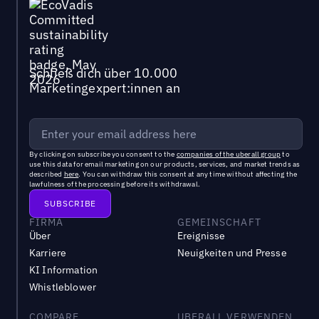
Schließ dich über 10.000
Marketingexpert:innen an
By clicking on subscribe you consent to the
companies of the uberall group
to
use this data for email marketing on our products, services, and market trends as
described
here
. You can withdraw this consent at any time without affecting the
lawfulness of the processing before its withdrawal.
FIRMA
GEMEINSCHAFT
Über
Ereignisse
Karriere
Neuigkeiten und Presse
KI Information
Whistleblower
COMPARE
UBERALL VERWENDEN