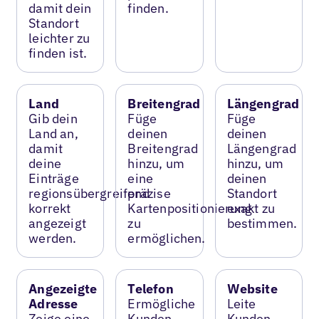
damit dein
finden.
Standort
leichter zu
finden ist.
Land
Breitengrad
Längengrad
Gib dein
Füge
Füge
Land an,
deinen
deinen
damit
Breitengrad
Längengrad
deine
hinzu, um
hinzu, um
Einträge
eine
deinen
regionsübergreifend
präzise
Standort
korrekt
Kartenpositionierung
exakt zu
angezeigt
zu
bestimmen.
werden.
ermöglichen.
Angezeigte
Telefon
Website
Adresse
Ermögliche
Leite
Zeige eine
Kunden,
Kunden