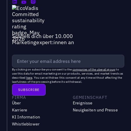
Schließ dich über 10.000
Marketingexpert:innen an
By clicking on subscribe you consent to the
companies of the uberall group
to
use this data for email marketing on our products, services, and market trends as
described
here
. You can withdraw this consent at any time without affecting the
lawfulness of the processing before its withdrawal.
FIRMA
GEMEINSCHAFT
Über
Ereignisse
Karriere
Neuigkeiten und Presse
KI Information
Whistleblower