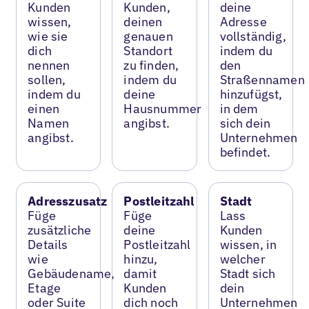
Kunden
Kunden,
deine
wissen,
deinen
Adresse
wie sie
genauen
vollständig,
dich
Standort
indem du
nennen
zu finden,
den
sollen,
indem du
Straßennamen
indem du
deine
hinzufügst,
einen
Hausnummer
in dem
Namen
angibst.
sich dein
angibst.
Unternehmen
befindet.
Adresszusatz
Postleitzahl
Stadt
Füge
Füge
Lass
zusätzliche
deine
Kunden
Details
Postleitzahl
wissen, in
wie
hinzu,
welcher
Gebäudename,
damit
Stadt sich
Etage
Kunden
dein
oder Suite
dich noch
Unternehmen