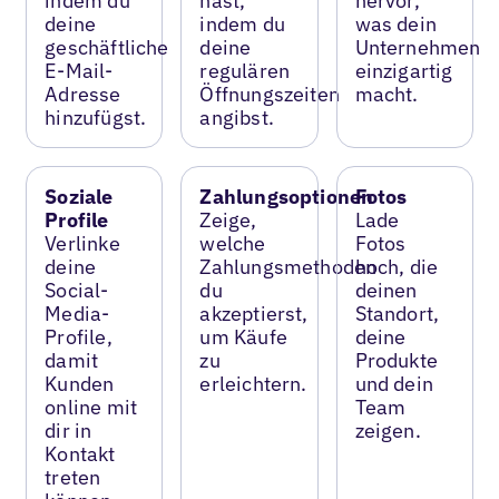
indem du
hast,
hervor,
deine
indem du
was dein
geschäftliche
deine
Unternehmen
E-Mail-
regulären
einzigartig
Adresse
Öffnungszeiten
macht.
hinzufügst.
angibst.
Soziale
Zahlungsoptionen
Fotos
Profile
Zeige,
Lade
Verlinke
welche
Fotos
deine
Zahlungsmethoden
hoch, die
Social-
du
deinen
Media-
akzeptierst,
Standort,
Profile,
um Käufe
deine
damit
zu
Produkte
Kunden
erleichtern.
und dein
online mit
Team
dir in
zeigen.
Kontakt
treten