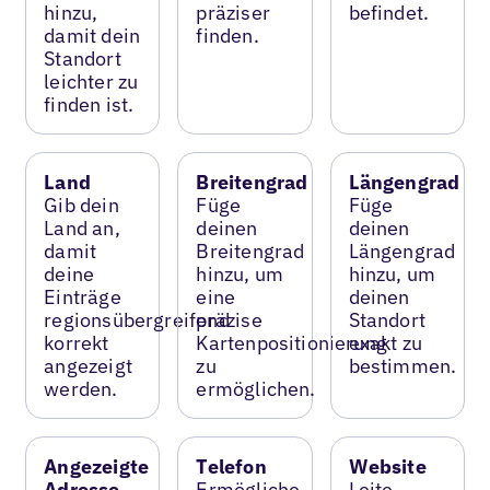
hinzu,
präziser
befindet.
damit dein
finden.
Standort
leichter zu
finden ist.
Land
Breitengrad
Längengrad
Gib dein
Füge
Füge
Land an,
deinen
deinen
damit
Breitengrad
Längengrad
deine
hinzu, um
hinzu, um
Einträge
eine
deinen
regionsübergreifend
präzise
Standort
korrekt
Kartenpositionierung
exakt zu
angezeigt
zu
bestimmen.
werden.
ermöglichen.
Angezeigte
Telefon
Website
Adresse
Ermögliche
Leite