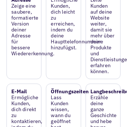
Zeige eine
Kunden,
Kunden
saubere,
dich leicht
auf deine
formatierte
zu
Website
Version
erreichen,
weiter,
deiner
indem du
damit sie
Adresse
deine
mehr über
für
Haupttelefonnummer
deine
bessere
hinzufügst.
Produkte
Wiedererkennung.
und
Dienstleistung
erfahren
können.
E-Mail
Öffnungszeiten
Langbeschreib
Ermögliche
Lass
Erzähle
Kunden,
Kunden
deine
dich direkt
wissen,
ganze
zu
wann du
Geschichte
kontaktieren,
geöffnet
und hebe