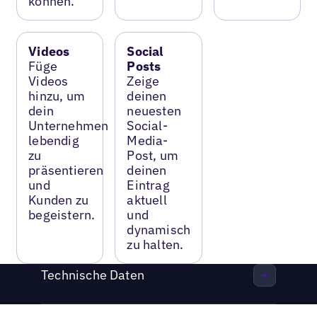
können.
Videos
Social
Füge
Posts
Videos
Zeige
hinzu, um
deinen
dein
neuesten
Unternehmen
Social-
lebendig
Media-
zu
Post, um
präsentieren
deinen
und
Eintrag
Kunden zu
aktuell
begeistern.
und
dynamisch
zu halten.
Technische Daten