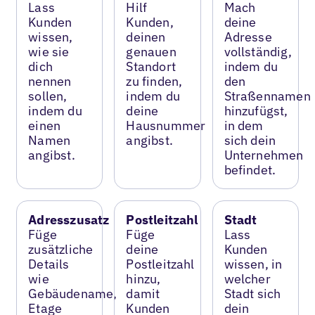
Lass
Hilf
Mach
Kunden
Kunden,
deine
wissen,
deinen
Adresse
wie sie
genauen
vollständig,
dich
Standort
indem du
nennen
zu finden,
den
sollen,
indem du
Straßennamen
indem du
deine
hinzufügst,
einen
Hausnummer
in dem
Namen
angibst.
sich dein
angibst.
Unternehmen
befindet.
Adresszusatz
Postleitzahl
Stadt
Füge
Füge
Lass
zusätzliche
deine
Kunden
Details
Postleitzahl
wissen, in
wie
hinzu,
welcher
Gebäudename,
damit
Stadt sich
Etage
Kunden
dein