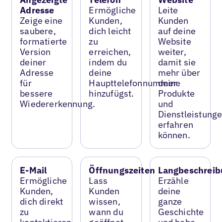
Adresse
Ermögliche
Leite
Zeige eine
Kunden,
Kunden
saubere,
dich leicht
auf deine
formatierte
zu
Website
Version
erreichen,
weiter,
deiner
indem du
damit sie
Adresse
deine
mehr über
für
Haupttelefonnummer
deine
bessere
hinzufügst.
Produkte
Wiedererkennung.
und
Dienstleistung
erfahren
können.
E-Mail
Öffnungszeiten
Langbeschreib
Ermögliche
Lass
Erzähle
Kunden,
Kunden
deine
dich direkt
wissen,
ganze
zu
wann du
Geschichte