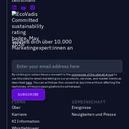
Deutschland
Schließ dich über 10.000
Marketingexpert:innen an
By clicking on subscribe you consent to the
companies of the uberall group
to
use this data for email marketing on our products, services, and market trends as
described
here
. You can withdraw this consent at any time without affecting the
lawfulness of the processing before its withdrawal.
FIRMA
GEMEINSCHAFT
Über
Ereignisse
Karriere
Neuigkeiten und Presse
KI Information
Whistleblower