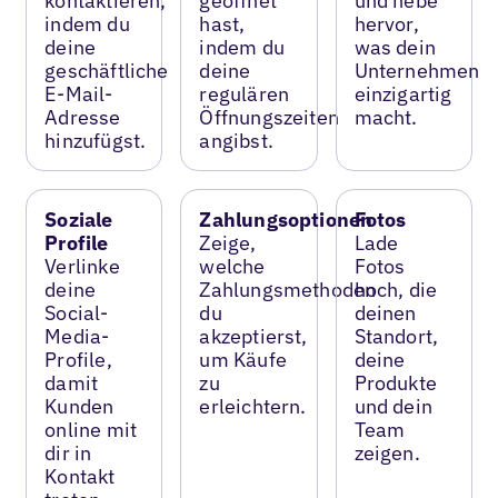
kontaktieren,
geöffnet
und hebe
indem du
hast,
hervor,
deine
indem du
was dein
geschäftliche
deine
Unternehmen
E-Mail-
regulären
einzigartig
Adresse
Öffnungszeiten
macht.
hinzufügst.
angibst.
Soziale
Zahlungsoptionen
Fotos
Profile
Zeige,
Lade
Verlinke
welche
Fotos
deine
Zahlungsmethoden
hoch, die
Social-
du
deinen
Media-
akzeptierst,
Standort,
Profile,
um Käufe
deine
damit
zu
Produkte
Kunden
erleichtern.
und dein
online mit
Team
dir in
zeigen.
Kontakt