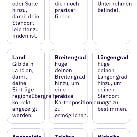
oder Suite
dich noch
Unternehmen
hinzu,
präziser
befindet.
damit dein
finden.
Standort
leichter zu
finden ist.
Land
Breitengrad
Längengrad
Gib dein
Füge
Füge
Land an,
deinen
deinen
damit
Breitengrad
Längengrad
deine
hinzu, um
hinzu, um
Einträge
eine
deinen
regionsübergreifend
präzise
Standort
korrekt
Kartenpositionierung
exakt zu
angezeigt
zu
bestimmen.
werden.
ermöglichen.
Angezeigte
Telefon
Website