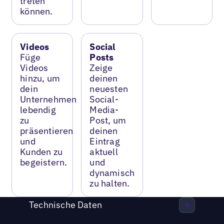
treten
können.
Videos
Social
Füge
Posts
Videos
Zeige
hinzu, um
deinen
dein
neuesten
Unternehmen
Social-
lebendig
Media-
zu
Post, um
präsentieren
deinen
und
Eintrag
Kunden zu
aktuell
begeistern.
und
dynamisch
zu halten.
Technische Daten