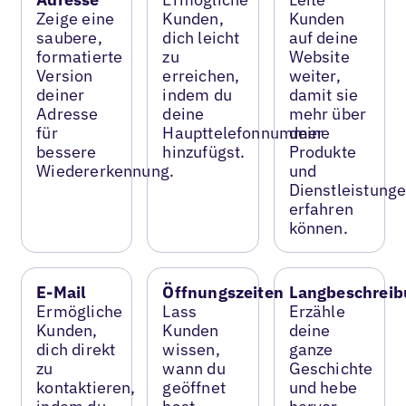
Zeige eine
Kunden,
Kunden
saubere,
dich leicht
auf deine
formatierte
zu
Website
Version
erreichen,
weiter,
deiner
indem du
damit sie
Adresse
deine
mehr über
für
Haupttelefonnummer
deine
bessere
hinzufügst.
Produkte
Wiedererkennung.
und
Dienstleistung
erfahren
können.
E-Mail
Öffnungszeiten
Langbeschreib
Ermögliche
Lass
Erzähle
Kunden,
Kunden
deine
dich direkt
wissen,
ganze
zu
wann du
Geschichte
kontaktieren,
geöffnet
und hebe