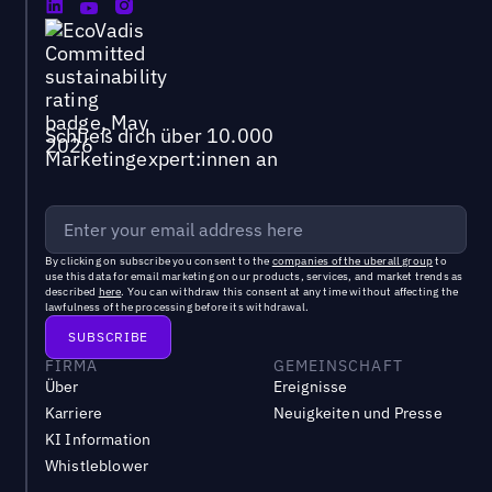
Schließ dich über 10.000
Marketingexpert:innen an
By clicking on subscribe you consent to the
companies of the uberall group
to
use this data for email marketing on our products, services, and market trends as
described
here
. You can withdraw this consent at any time without affecting the
lawfulness of the processing before its withdrawal.
FIRMA
GEMEINSCHAFT
Über
Ereignisse
Karriere
Neuigkeiten und Presse
KI Information
Whistleblower