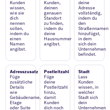
Kunden
Kunden,
deine
wissen,
deinen
Adresse
wie sie
genauen
vollständig,
dich
Standort
indem du
nennen
zu finden,
den
sollen,
indem du
Straßennamen
indem du
deine
hinzufügst,
einen
Hausnummer
in dem
Namen
angibst.
sich dein
angibst.
Unternehmen
befindet.
Adresszusatz
Postleitzahl
Stadt
Füge
Füge
Lass
zusätzliche
deine
Kunden
Details
Postleitzahl
wissen, in
wie
hinzu,
welcher
Gebäudename,
damit
Stadt sich
Etage
Kunden
dein
oder Suite
dich noch
Unternehmen