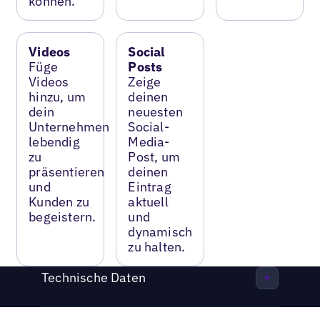
können.
Videos
Social
Füge
Posts
Videos
Zeige
hinzu, um
deinen
dein
neuesten
Unternehmen
Social-
lebendig
Media-
zu
Post, um
präsentieren
deinen
und
Eintrag
Kunden zu
aktuell
begeistern.
und
dynamisch
zu halten.
Technische Daten