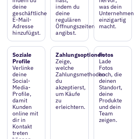
indem du
hast,
hervor,
deine
indem du
was dein
geschäftliche
deine
Unternehmen
E-Mail-
regulären
einzigartig
Adresse
Öffnungszeiten
macht.
hinzufügst.
angibst.
Soziale
Zahlungsoptionen
Fotos
Profile
Zeige,
Lade
Verlinke
welche
Fotos
deine
Zahlungsmethoden
hoch, die
Social-
du
deinen
Media-
akzeptierst,
Standort,
Profile,
um Käufe
deine
damit
zu
Produkte
Kunden
erleichtern.
und dein
online mit
Team
dir in
zeigen.
Kontakt
treten