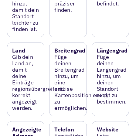
hinzu,
präziser
befindet.
damit dein
finden.
Standort
leichter zu
finden ist.
Land
Breitengrad
Längengrad
Gib dein
Füge
Füge
Land an,
deinen
deinen
damit
Breitengrad
Längengrad
deine
hinzu, um
hinzu, um
Einträge
eine
deinen
regionsübergreifend
präzise
Standort
korrekt
Kartenpositionierung
exakt zu
angezeigt
zu
bestimmen.
werden.
ermöglichen.
Angezeigte
Telefon
Website
Adresse
Ermögliche
Leite