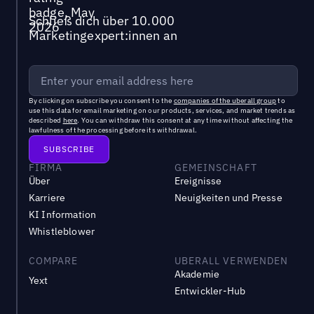
Schließ dich über 10.000
Marketingexpert:innen an
By clicking on subscribe you consent to the
companies of the uberall group
to
use this data for email marketing on our products, services, and market trends as
described
here
. You can withdraw this consent at any time without affecting the
lawfulness of the processing before its withdrawal.
FIRMA
GEMEINSCHAFT
Über
Ereignisse
Karriere
Neuigkeiten und Presse
KI Information
Whistleblower
COMPARE
UBERALL VERWENDEN
Akademie
Yext
Entwickler-Hub