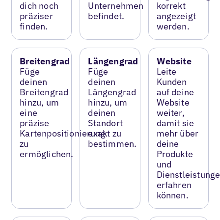
dich noch
Unternehmen
korrekt
präziser
befindet.
angezeigt
finden.
werden.
Breitengrad
Längengrad
Website
Füge
Füge
Leite
deinen
deinen
Kunden
Breitengrad
Längengrad
auf deine
hinzu, um
hinzu, um
Website
eine
deinen
weiter,
präzise
Standort
damit sie
Kartenpositionierung
exakt zu
mehr über
zu
bestimmen.
deine
ermöglichen.
Produkte
und
Dienstleistung
erfahren
können.