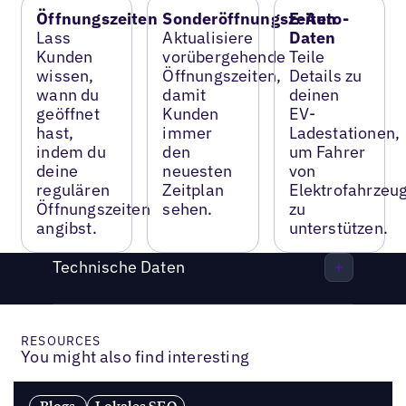
Öffnungszeiten
Sonderöffnungszeiten
E-Auto-
Lass
Aktualisiere
Daten
Kunden
vorübergehende
Teile
wissen,
Öffnungszeiten,
Details zu
wann du
damit
deinen
geöffnet
Kunden
EV-
hast,
immer
Ladestationen,
indem du
den
um Fahrer
deine
neuesten
von
regulären
Zeitplan
Elektrofahrzeu
Öffnungszeiten
sehen.
zu
angibst.
unterstützen.
Technische Daten
RESOURCES
You might also find interesting