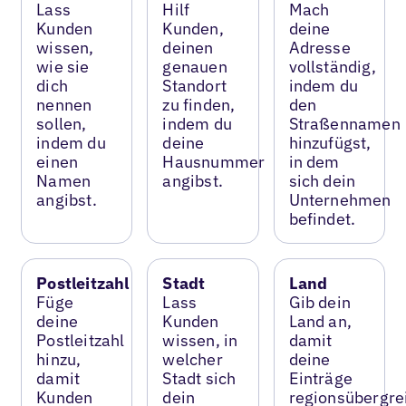
Lass
Hilf
Mach
Kunden
Kunden,
deine
wissen,
deinen
Adresse
wie sie
genauen
vollständig,
dich
Standort
indem du
nennen
zu finden,
den
sollen,
indem du
Straßennamen
indem du
deine
hinzufügst,
einen
Hausnummer
in dem
Namen
angibst.
sich dein
angibst.
Unternehmen
befindet.
Postleitzahl
Stadt
Land
Füge
Lass
Gib dein
deine
Kunden
Land an,
Postleitzahl
wissen, in
damit
hinzu,
welcher
deine
damit
Stadt sich
Einträge
Kunden
dein
regionsübergre