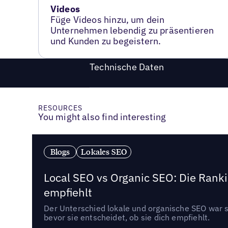
Videos
Füge Videos hinzu, um dein
Unternehmen lebendig zu präsentieren
und Kunden zu begeistern.
Technische Daten
RESOURCES
You might also find interesting
Blogs
Lokales SEO
Local SEO vs Organic SEO: Die Ranki
empfiehlt
Der Unterschied lokale und organische SEO war sc
bevor sie entscheidet, ob sie dich empfiehlt.