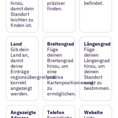
hinzu,
präziser
befindet.
damit dein
finden.
Standort
leichter zu
finden ist.
Land
Breitengrad
Längengrad
Gib dein
Füge
Füge
Land an,
deinen
deinen
damit
Breitengrad
Längengrad
deine
hinzu, um
hinzu, um
Einträge
eine
deinen
regionsübergreifend
präzise
Standort
korrekt
Kartenpositionierung
exakt zu
angezeigt
zu
bestimmen.
werden.
ermöglichen.
Angezeigte
Telefon
Website
Adresse
Ermögliche
Leite