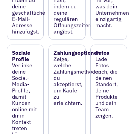
indem du
hast,
hervor,
deine
indem du
was dein
geschäftliche
deine
Unternehmen
E-Mail-
regulären
einzigartig
Adresse
Öffnungszeiten
macht.
hinzufügst.
angibst.
Soziale
Zahlungsoptionen
Fotos
Profile
Zeige,
Lade
Verlinke
welche
Fotos
deine
Zahlungsmethoden
hoch, die
Social-
du
deinen
Media-
akzeptierst,
Standort,
Profile,
um Käufe
deine
damit
zu
Produkte
Kunden
erleichtern.
und dein
online mit
Team
dir in
zeigen.
Kontakt
treten