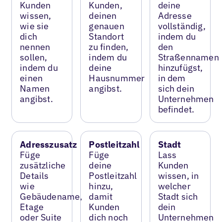
Kunden
Kunden,
deine
wissen,
deinen
Adresse
wie sie
genauen
vollständig,
dich
Standort
indem du
nennen
zu finden,
den
sollen,
indem du
Straßennamen
indem du
deine
hinzufügst,
einen
Hausnummer
in dem
Namen
angibst.
sich dein
angibst.
Unternehmen
befindet.
Adresszusatz
Postleitzahl
Stadt
Füge
Füge
Lass
zusätzliche
deine
Kunden
Details
Postleitzahl
wissen, in
wie
hinzu,
welcher
Gebäudename,
damit
Stadt sich
Etage
Kunden
dein
oder Suite
dich noch
Unternehmen