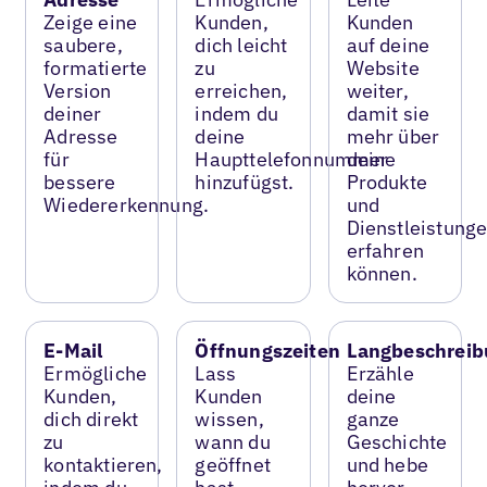
Zeige eine
Kunden,
Kunden
saubere,
dich leicht
auf deine
formatierte
zu
Website
Version
erreichen,
weiter,
deiner
indem du
damit sie
Adresse
deine
mehr über
für
Haupttelefonnummer
deine
bessere
hinzufügst.
Produkte
Wiedererkennung.
und
Dienstleistung
erfahren
können.
E-Mail
Öffnungszeiten
Langbeschreib
Ermögliche
Lass
Erzähle
Kunden,
Kunden
deine
dich direkt
wissen,
ganze
zu
wann du
Geschichte
kontaktieren,
geöffnet
und hebe