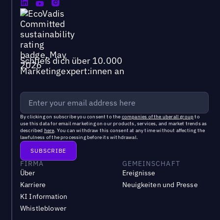
Schließ dich über 10.000
Marketingexpert:innen an
By clicking on subscribe you consent to the
companies of the uberall group
to
use this data for email marketing on our products, services, and market trends as
described
here
. You can withdraw this consent at any time without affecting the
lawfulness of the processing before its withdrawal.
FIRMA
GEMEINSCHAFT
Über
Ereignisse
Karriere
Neuigkeiten und Presse
KI Information
Whistleblower