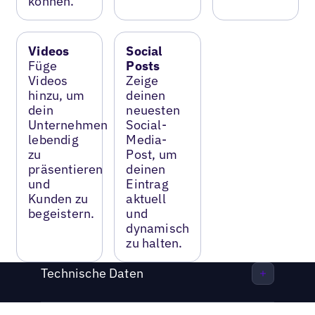
können.
Videos
Social
Füge
Posts
Videos
Zeige
hinzu, um
deinen
dein
neuesten
Unternehmen
Social-
lebendig
Media-
zu
Post, um
präsentieren
deinen
und
Eintrag
Kunden zu
aktuell
begeistern.
und
dynamisch
zu halten.
Technische Daten