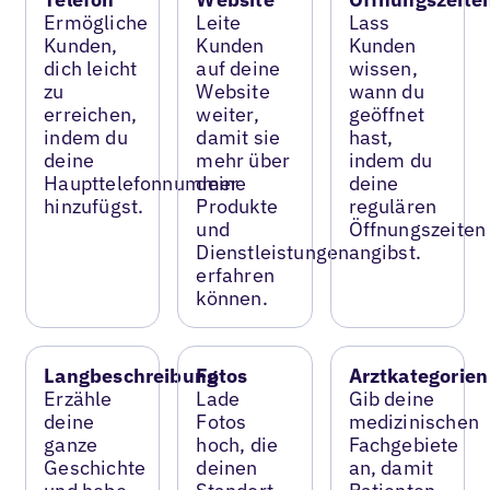
Ermögliche
Leite
Lass
Kunden,
Kunden
Kunden
dich leicht
auf deine
wissen,
zu
Website
wann du
erreichen,
weiter,
geöffnet
indem du
damit sie
hast,
deine
mehr über
indem du
Haupttelefonnummer
deine
deine
hinzufügst.
Produkte
regulären
und
Öffnungszeiten
Dienstleistungen
angibst.
erfahren
können.
Langbeschreibung
Fotos
Arztkategorien
Erzähle
Lade
Gib deine
deine
Fotos
medizinischen
ganze
hoch, die
Fachgebiete
Geschichte
deinen
an, damit