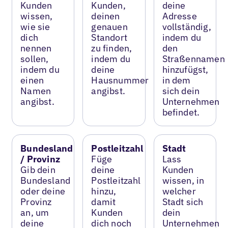
Kunden
Kunden,
deine
wissen,
deinen
Adresse
wie sie
genauen
vollständig,
dich
Standort
indem du
nennen
zu finden,
den
sollen,
indem du
Straßennamen
indem du
deine
hinzufügst,
einen
Hausnummer
in dem
Namen
angibst.
sich dein
angibst.
Unternehmen
befindet.
Bundesland
Postleitzahl
Stadt
/ Provinz
Füge
Lass
Gib dein
deine
Kunden
Bundesland
Postleitzahl
wissen, in
oder deine
hinzu,
welcher
Provinz
damit
Stadt sich
an, um
Kunden
dein
deine
dich noch
Unternehmen