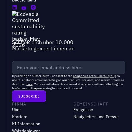
Deutschland
Schließ dich über 10.000
Marketingexpert:innen an
By clicking on subscribe you consent to the
companies of the uberall group
to
use this data for email marketing on our products, services, and market trends as
described
here
. You can withdraw this consent at any time without affecting the
lawfulness of the processing before its withdrawal.
FIRMA
GEMEINSCHAFT
Über
Ereignisse
Karriere
Neuigkeiten und Presse
KI Information
Whistleblower