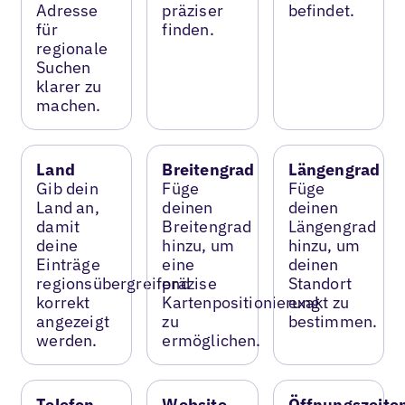
Adresse
präziser
befindet.
für
finden.
regionale
Suchen
klarer zu
machen.
Land
Breitengrad
Längengrad
Gib dein
Füge
Füge
Land an,
deinen
deinen
damit
Breitengrad
Längengrad
deine
hinzu, um
hinzu, um
Einträge
eine
deinen
regionsübergreifend
präzise
Standort
korrekt
Kartenpositionierung
exakt zu
angezeigt
zu
bestimmen.
werden.
ermöglichen.
Telefon
Website
Öffnungszeite