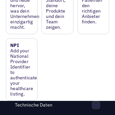
und hebe
Standort,
Patienten
hervor,
deine
den
was dein
Produkte
richtigen
Unternehmen
und dein
Anbieter
einzigartig
Team
finden.
macht.
zeigen.
NPI
Add your
National
Provider
Identifier
to
authenticate
your
healthcare
listing.
Technische Daten