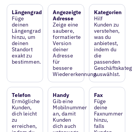
Längengrad
Angezeigte
Kategorien
Füge
Adresse
Hilf
deinen
Zeige eine
Kunden zu
Längengrad
saubere,
verstehen,
hinzu, um
formatierte
was du
deinen
Version
anbietest,
Standort
deiner
indem du
exakt zu
Adresse
die
bestimmen.
für
passenden
bessere
Geschäftskateg
Wiedererkennung.
auswählst.
Telefon
Handy
Fax
Ermögliche
Gib eine
Füge
Kunden,
Mobilnummer
deine
dich leicht
an, damit
Faxnummer
zu
Kunden
hinzu,
erreichen,
dich auch
falls