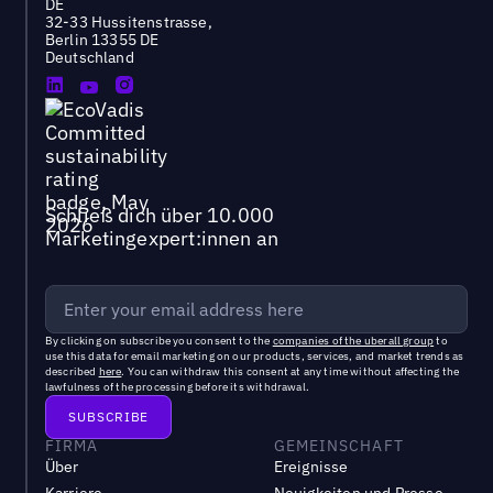
DE
32-33 Hussitenstrasse,
Berlin 13355 DE
Deutschland
Schließ dich über 10.000
Marketingexpert:innen an
By clicking on subscribe you consent to the
companies of the uberall group
to
use this data for email marketing on our products, services, and market trends as
described
here
. You can withdraw this consent at any time without affecting the
lawfulness of the processing before its withdrawal.
FIRMA
GEMEINSCHAFT
Über
Ereignisse