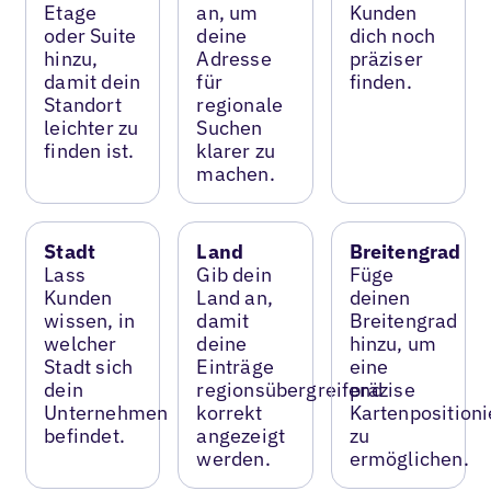
Etage
an, um
Kunden
oder Suite
deine
dich noch
hinzu,
Adresse
präziser
damit dein
für
finden.
Standort
regionale
leichter zu
Suchen
finden ist.
klarer zu
machen.
Stadt
Land
Breitengrad
Lass
Gib dein
Füge
Kunden
Land an,
deinen
wissen, in
damit
Breitengrad
welcher
deine
hinzu, um
Stadt sich
Einträge
eine
dein
regionsübergreifend
präzise
Unternehmen
korrekt
Kartenposition
befindet.
angezeigt
zu
werden.
ermöglichen.