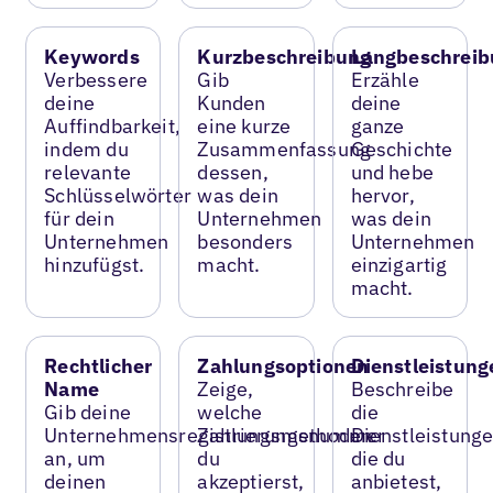
Keywords
Kurzbeschreibung
Langbeschreib
Verbessere
Gib
Erzähle
deine
Kunden
deine
Auffindbarkeit,
eine kurze
ganze
indem du
Zusammenfassung
Geschichte
relevante
dessen,
und hebe
Schlüsselwörter
was dein
hervor,
für dein
Unternehmen
was dein
Unternehmen
besonders
Unternehmen
hinzufügst.
macht.
einzigartig
macht.
Rechtlicher
Zahlungsoptionen
Dienstleistung
Name
Zeige,
Beschreibe
Gib deine
welche
die
Unternehmensregistrierungsnummer
Zahlungsmethoden
Dienstleistunge
an, um
du
die du
deinen
akzeptierst,
anbietest,