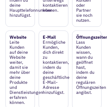
indem du
unterwegs
Kunden
deine
kontaktieren
oder
Haupttelefonnummer
können.
Partner
hinzufügst.
sie noch
nutzen.
Website
E-Mail
Öffnungszeite
Leite
Ermögliche
Lass
Kunden
Kunden,
Kunden
auf deine
dich direkt
wissen,
Website
zu
wann du
weiter,
kontaktieren,
geöffnet
damit sie
indem du
hast,
mehr über
deine
indem du
deine
geschäftliche
deine
Produkte
E-Mail-
regulären
und
Adresse
Öffnungszeiten
Dienstleistungen
hinzufügst.
angibst.
erfahren
können.