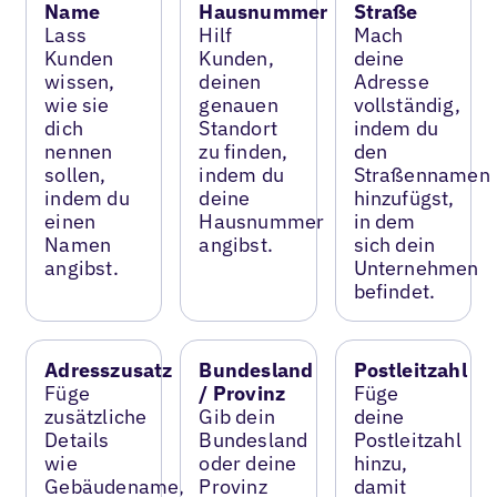
Name
Hausnummer
Straße
Lass
Hilf
Mach
Kunden
Kunden,
deine
wissen,
deinen
Adresse
wie sie
genauen
vollständig,
dich
Standort
indem du
nennen
zu finden,
den
sollen,
indem du
Straßennamen
indem du
deine
hinzufügst,
einen
Hausnummer
in dem
Namen
angibst.
sich dein
angibst.
Unternehmen
befindet.
Adresszusatz
Bundesland
Postleitzahl
Füge
/ Provinz
Füge
zusätzliche
Gib dein
deine
Details
Bundesland
Postleitzahl
wie
oder deine
hinzu,
Gebäudename,
Provinz
damit