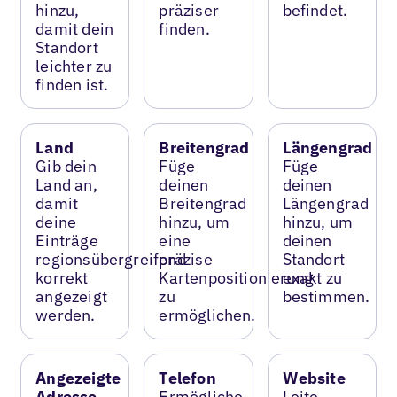
hinzu,
präziser
befindet.
damit dein
finden.
Standort
leichter zu
finden ist.
Land
Breitengrad
Längengrad
Gib dein
Füge
Füge
Land an,
deinen
deinen
damit
Breitengrad
Längengrad
deine
hinzu, um
hinzu, um
Einträge
eine
deinen
regionsübergreifend
präzise
Standort
korrekt
Kartenpositionierung
exakt zu
angezeigt
zu
bestimmen.
werden.
ermöglichen.
Angezeigte
Telefon
Website
Adresse
Ermögliche
Leite