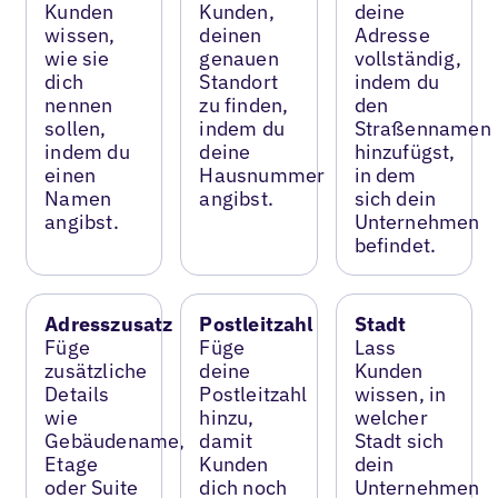
Kunden
Kunden,
deine
wissen,
deinen
Adresse
wie sie
genauen
vollständig,
dich
Standort
indem du
nennen
zu finden,
den
sollen,
indem du
Straßennamen
indem du
deine
hinzufügst,
einen
Hausnummer
in dem
Namen
angibst.
sich dein
angibst.
Unternehmen
befindet.
Adresszusatz
Postleitzahl
Stadt
Füge
Füge
Lass
zusätzliche
deine
Kunden
Details
Postleitzahl
wissen, in
wie
hinzu,
welcher
Gebäudename,
damit
Stadt sich
Etage
Kunden
dein
oder Suite
dich noch
Unternehmen