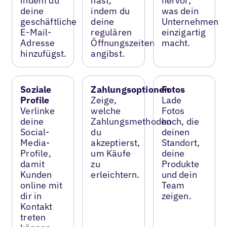
indem du
hast,
hervor,
deine
indem du
was dein
geschäftliche
deine
Unternehmen
E-Mail-
regulären
einzigartig
Adresse
Öffnungszeiten
macht.
hinzufügst.
angibst.
Soziale
Zahlungsoptionen
Fotos
Profile
Zeige,
Lade
Verlinke
welche
Fotos
deine
Zahlungsmethoden
hoch, die
Social-
du
deinen
Media-
akzeptierst,
Standort,
Profile,
um Käufe
deine
damit
zu
Produkte
Kunden
erleichtern.
und dein
online mit
Team
dir in
zeigen.
Kontakt
treten