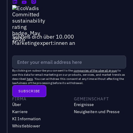
Schließ dich über 10.000
Marketingexpert:innen an
By clicking on subscribe you consent to the
companies of the uberall group
to
use this data for email marketing on our products, services, and market trends as
described
here
. You can withdraw this consent at any time without affecting the
lawfulness of the processing before its withdrawal.
FIRMA
GEMEINSCHAFT
Über
Ereignisse
Karriere
Neuigkeiten und Presse
KI Information
Whistleblower