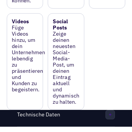
können.
Videos
Social
Füge
Posts
Videos
Zeige
hinzu, um
deinen
dein
neuesten
Unternehmen
Social-
lebendig
Media-
zu
Post, um
präsentieren
deinen
und
Eintrag
Kunden zu
aktuell
begeistern.
und
dynamisch
zu halten.
Technische Daten