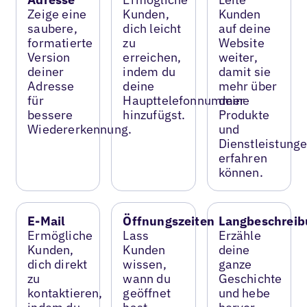
Zeige eine
Kunden,
Kunden
saubere,
dich leicht
auf deine
formatierte
zu
Website
Version
erreichen,
weiter,
deiner
indem du
damit sie
Adresse
deine
mehr über
für
Haupttelefonnummer
deine
bessere
hinzufügst.
Produkte
Wiedererkennung.
und
Dienstleistung
erfahren
können.
E-Mail
Öffnungszeiten
Langbeschreib
Ermögliche
Lass
Erzähle
Kunden,
Kunden
deine
dich direkt
wissen,
ganze
zu
wann du
Geschichte
kontaktieren,
geöffnet
und hebe