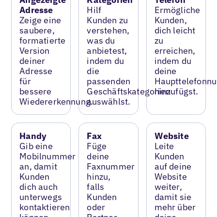
Adresse
Hilf
Ermögliche
Zeige eine
Kunden zu
Kunden,
saubere,
verstehen,
dich leicht
formatierte
was du
zu
Version
anbietest,
erreichen,
deiner
indem du
indem du
Adresse
die
deine
für
passenden
Haupttelefonn
bessere
Geschäftskategorien
hinzufügst.
Wiedererkennung.
auswählst.
Handy
Fax
Website
Gib eine
Füge
Leite
Mobilnummer
deine
Kunden
an, damit
Faxnummer
auf deine
Kunden
hinzu,
Website
dich auch
falls
weiter,
unterwegs
Kunden
damit sie
kontaktieren
oder
mehr über