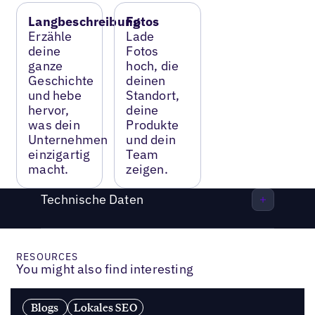
Langbeschreibung
Fotos
Erzähle
Lade
deine
Fotos
ganze
hoch, die
Geschichte
deinen
und hebe
Standort,
hervor,
deine
was dein
Produkte
Unternehmen
und dein
einzigartig
Team
macht.
zeigen.
Technische Daten
RESOURCES
You might also find interesting
Blogs
Lokales SEO