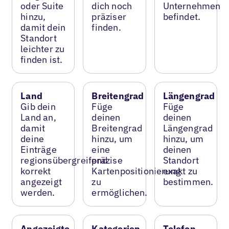
oder Suite
dich noch
Unternehmen
hinzu,
präziser
befindet.
damit dein
finden.
Standort
leichter zu
finden ist.
Land
Breitengrad
Längengrad
Gib dein
Füge
Füge
Land an,
deinen
deinen
damit
Breitengrad
Längengrad
deine
hinzu, um
hinzu, um
Einträge
eine
deinen
regionsübergreifend
präzise
Standort
korrekt
Kartenpositionierung
exakt zu
angezeigt
zu
bestimmen.
werden.
ermöglichen.
Angezeigte
Kategorien
Telefon