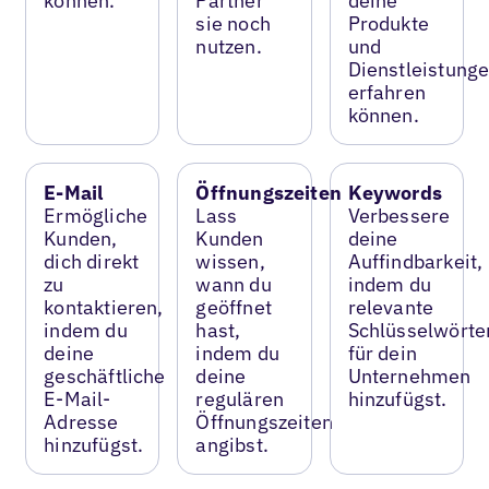
können.
Partner
deine
sie noch
Produkte
nutzen.
und
Dienstleistung
erfahren
können.
E-Mail
Öffnungszeiten
Keywords
Ermögliche
Lass
Verbessere
Kunden,
Kunden
deine
dich direkt
wissen,
Auffindbarkeit,
zu
wann du
indem du
kontaktieren,
geöffnet
relevante
indem du
hast,
Schlüsselwörte
deine
indem du
für dein
geschäftliche
deine
Unternehmen
E-Mail-
regulären
hinzufügst.
Adresse
Öffnungszeiten
hinzufügst.
angibst.