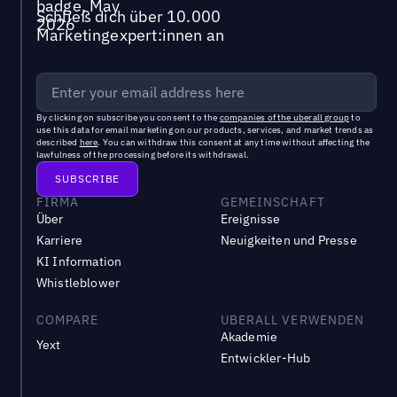
Schließ dich über 10.000
Marketingexpert:innen an
By clicking on subscribe you consent to the
companies of the uberall group
to
use this data for email marketing on our products, services, and market trends as
described
here
. You can withdraw this consent at any time without affecting the
lawfulness of the processing before its withdrawal.
FIRMA
GEMEINSCHAFT
Über
Ereignisse
Karriere
Neuigkeiten und Presse
KI Information
Whistleblower
COMPARE
UBERALL VERWENDEN
Akademie
Yext
Entwickler-Hub