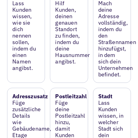
Lass
Hilf
Mach
Kunden
Kunden,
deine
wissen,
deinen
Adresse
wie sie
genauen
vollständig,
dich
Standort
indem du
nennen
zu finden,
den
sollen,
indem du
Straßennamen
indem du
deine
hinzufügst,
einen
Hausnummer
in dem
Namen
angibst.
sich dein
angibst.
Unternehmen
befindet.
Adresszusatz
Postleitzahl
Stadt
Füge
Füge
Lass
zusätzliche
deine
Kunden
Details
Postleitzahl
wissen, in
wie
hinzu,
welcher
Gebäudename,
damit
Stadt sich
Etage
Kunden
dein