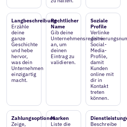
zu halten.
Langbeschreibung
Rechtlicher
Soziale
Erzähle
Name
Profile
deine
Gib deine
Verlinke
ganze
Unternehmensregistrierungsn
deine
Geschichte
an, um
Social-
und hebe
deinen
Media-
hervor,
Eintrag zu
Profile,
was dein
validieren.
damit
Unternehmen
Kunden
einzigartig
online mit
macht.
dir in
Kontakt
treten
können.
Zahlungsoptionen
Marken
Dienstleistung
Zeige,
Liste die
Beschreibe