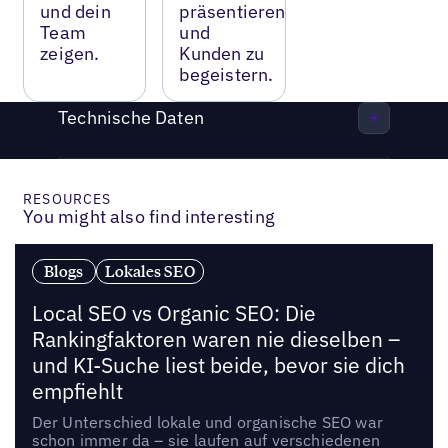
und dein
präsentieren
Team
und
zeigen.
Kunden zu
begeistern.
Technische Daten
RESOURCES
You might also find interesting
Blogs
Lokales SEO
Local SEO vs Organic SEO: Die
Rankingfaktoren waren nie dieselben –
und KI-Suche liest beide, bevor sie dich
empfiehlt
Der Unterschied lokale und organische SEO war
schon immer da – sie laufen auf verschiedenen