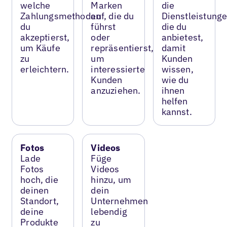
welche
Marken
die
Zahlungsmethoden
auf, die du
Dienstleistunge
du
führst
die du
akzeptierst,
oder
anbietest,
um Käufe
repräsentierst,
damit
zu
um
Kunden
erleichtern.
interessierte
wissen,
Kunden
wie du
anzuziehen.
ihnen
helfen
kannst.
Fotos
Videos
Lade
Füge
Fotos
Videos
hoch, die
hinzu, um
deinen
dein
Standort,
Unternehmen
deine
lebendig
Produkte
zu