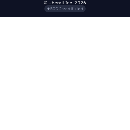
©
Uberall Inc.
2026
SOC 2-zertifiziert