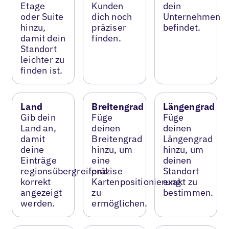
Etage
Kunden
dein
oder Suite
dich noch
Unternehmen
hinzu,
präziser
befindet.
damit dein
finden.
Standort
leichter zu
finden ist.
Land
Breitengrad
Längengrad
Gib dein
Füge
Füge
Land an,
deinen
deinen
damit
Breitengrad
Längengrad
deine
hinzu, um
hinzu, um
Einträge
eine
deinen
regionsübergreifend
präzise
Standort
korrekt
Kartenpositionierung
exakt zu
angezeigt
zu
bestimmen.
werden.
ermöglichen.