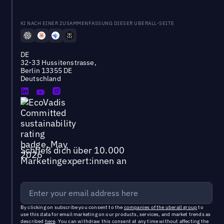
KI NACH EINER ZUSAMMENFASSUNG DIESER UBERALL-SEITE
DE
32-33 Hussitenstrasse,
Berlin 13355 DE
Deutschland
Schließ dich über 10.000
Marketingexpert:innen an
By clicking on subscribe you consent to the
companies of the uberall group
to
use this data for email marketing on our products, services, and market trends as
described
here
. You can withdraw this consent at any time without affecting the