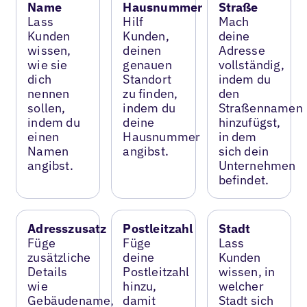
Name
Hausnummer
Straße
Lass
Hilf
Mach
Kunden
Kunden,
deine
wissen,
deinen
Adresse
wie sie
genauen
vollständig,
dich
Standort
indem du
nennen
zu finden,
den
sollen,
indem du
Straßennamen
indem du
deine
hinzufügst,
einen
Hausnummer
in dem
Namen
angibst.
sich dein
angibst.
Unternehmen
befindet.
Adresszusatz
Postleitzahl
Stadt
Füge
Füge
Lass
zusätzliche
deine
Kunden
Details
Postleitzahl
wissen, in
wie
hinzu,
welcher
Gebäudename,
damit
Stadt sich