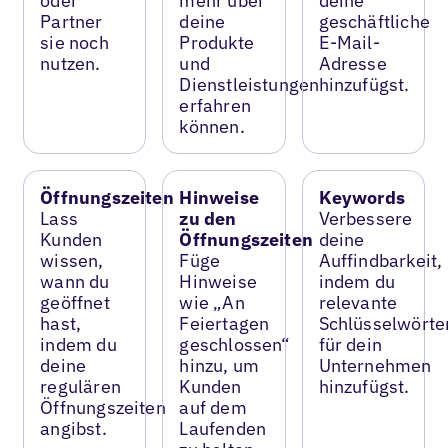
oder
mehr über
deine
Partner
deine
geschäftliche
sie noch
Produkte
E-Mail-
nutzen.
und
Adresse
Dienstleistungen
hinzufügst.
erfahren
können.
Öffnungszeiten
Hinweise
Keywords
Lass
zu den
Verbessere
Kunden
Öffnungszeiten
deine
wissen,
Füge
Auffindbarkeit,
wann du
Hinweise
indem du
geöffnet
wie „An
relevante
hast,
Feiertagen
Schlüsselwörte
indem du
geschlossen“
für dein
deine
hinzu, um
Unternehmen
regulären
Kunden
hinzufügst.
Öffnungszeiten
auf dem
angibst.
Laufenden