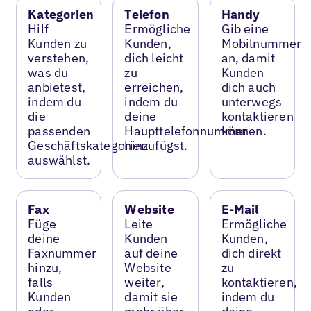
Kategorien
Telefon
Handy
Hilf
Ermögliche
Gib eine
Kunden zu
Kunden,
Mobilnummer
verstehen,
dich leicht
an, damit
was du
zu
Kunden
anbietest,
erreichen,
dich auch
indem du
indem du
unterwegs
die
deine
kontaktieren
passenden
Haupttelefonnummer
können.
Geschäftskategorien
hinzufügst.
auswählst.
Fax
Website
E-Mail
Füge
Leite
Ermögliche
deine
Kunden
Kunden,
Faxnummer
auf deine
dich direkt
hinzu,
Website
zu
falls
weiter,
kontaktieren,
Kunden
damit sie
indem du