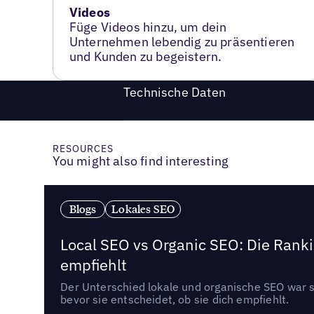
Videos
Füge Videos hinzu, um dein
Unternehmen lebendig zu präsentieren
und Kunden zu begeistern.
Technische Daten
RESOURCES
You might also find interesting
Blogs
Lokales SEO
Local SEO vs Organic SEO: Die Ranki
empfiehlt
Der Unterschied lokale und organische SEO war sc
bevor sie entscheidet, ob sie dich empfiehlt.