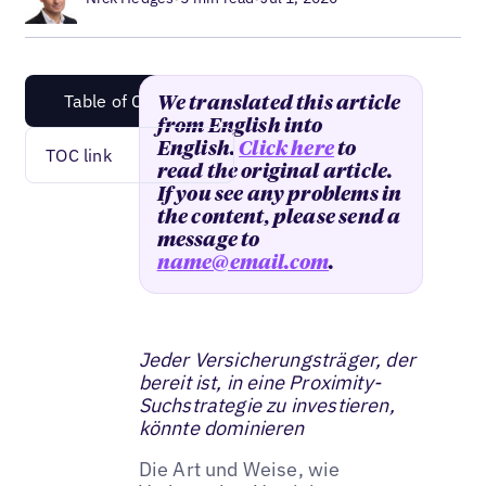
Table of Content
We translated this article
from English into
English.
Click here
to
TOC link
read the original article.
If you see any problems in
the content, please send a
message to
name@email.com
.
Jeder Versicherungsträger, der
bereit ist, in eine Proximity-
Suchstrategie zu investieren,
könnte dominieren
Die Art und Weise, wie