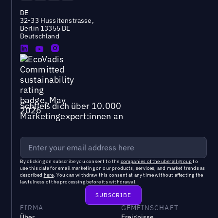
DE
32-33 Hussitenstrasse,
Berlin 13355 DE
Deutschland
Schließ dich über 10.000
Marketingexpert:innen an
By clicking on subscribe you consent to the
companies of the uberall group
to
use this data for email marketing on our products, services, and market trends as
described
here
. You can withdraw this consent at any time without affecting the
lawfulness of the processing before its withdrawal.
FIRMA
GEMEINSCHAFT
Über
Ereignisse