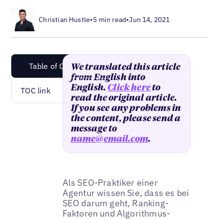
Christian Hustle
•
5 min read
•
Jun 14, 2021
Table of Content
We translated this article
from English into
English.
Click here
to
TOC link
read the original article.
If you see any problems in
the content, please send a
message to
name@email.com
.
Als SEO-Praktiker einer
Agentur wissen Sie, dass es bei
SEO darum geht, Ranking-
Faktoren und Algorithmus-