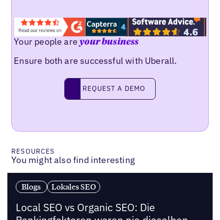
Your people are
your business
Ensure both are successful with Uberall.
Request a demo
REQUEST A DEMO
RESOURCES
You might also find interesting
Blogs
Lokales SEO
Local SEO vs Organic SEO: Die