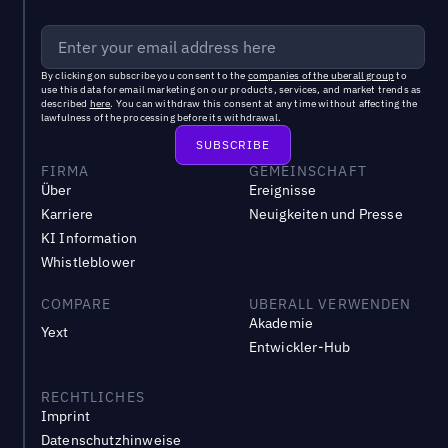
By clicking on subscribe you consent to the
companies of the uberall group
to
use this data for email marketing on our products, services, and market trends as
described
here
. You can withdraw this consent at any time without affecting the
lawfulness of the processing before its withdrawal.
FIRMA
GEMEINSCHAFT
Über
Ereignisse
Karriere
Neuigkeiten und Presse
KI Information
Whistleblower
COMPARE
UBERALL VERWENDEN
Akademie
Yext
Entwickler-Hub
RECHTLICHES
Imprint
Datenschutzhinweise