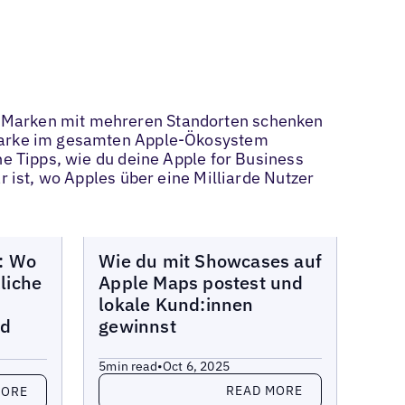
n Marken mit mehreren Standorten schenken
e Marke im gesamten Apple-Ökosystem
he Tipps, wie du deine Apple for Business
r ist, wo Apples über eine Milliarde Nutzer
Blogs
: Wo
Wie du mit Showcases auf
liche
Apple Maps postest und
lokale Kund:innen
nd
gewinnst
5
min read
•
Oct 6, 2025
Read more
READ MORE
MORE