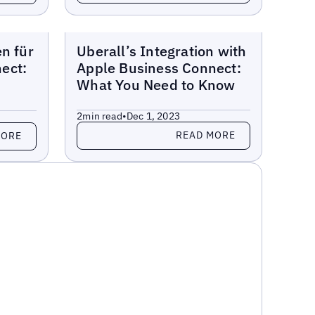
Blogs
en für
Uberall’s Integration with
ect:
Apple Business Connect:
What You Need to Know
2
min read
•
Dec 1, 2023
Read more
READ MORE
MORE