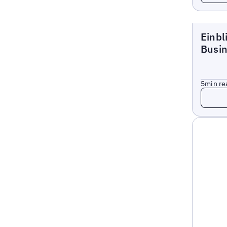
Blogs
Einbl
Busi
5
min re
Read 