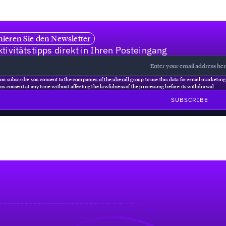
ieren Sie den Newsletter
tivitätstipps direkt in Ihren Posteingang
 on subscribe you consent to the
companies of the uberall group
to use this data for email marketin
is consent at any time without affecting the lawfulness of the processing before its withdrawal.