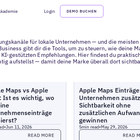
Akademie
Login
DEMO BUCHEN
kungskanäle für lokale Unternehmen — und die meiste
usiness gibt dir die Tools, um zu steuern, wie dein
d KI-gestützten Empfehlungen. Hier findest du praktisc
tig aufstellst — damit deine Marke überall dort sichtba
Blogs
e Maps vs Apple
Apple Maps Einträge
 Ist es wichtig, wo
Unternehmen zusätz
ine
Sichtbarkeit ohne
rnehmenseinträge
zusätzlichen Aufwa
ierst?
gewinnen
ad
•
Jun 11, 2026
5
min read
•
May 29, 2026
more
Read more
READ MORE
READ 