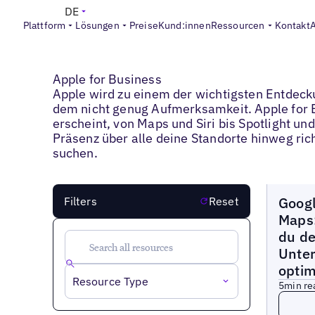
DE
Plattform
Lösungen
Preise
Kund:innen
Ressourcen
Kontakt
Blogs
>
Apple for Business
Apple for Business
Apple wird zu einem der wichtigsten Entdec
dem nicht genug Aufmerksamkeit. Apple for B
erscheint, von Maps und Siri bis Spotlight un
Präsenz über alle deine Standorte hinweg rich
suchen.
Blogs
Googl
Filters
Reset
Maps:
du de
Unte
optim
Resource Type
5
min re
Read 