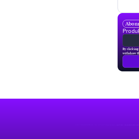
Abonn
Produk
By clicking
withdraw th
Fußzeile