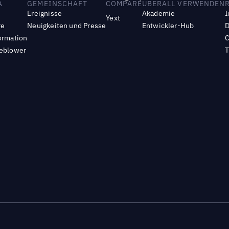
A
GEMEINSCHAFT
COMPARE
UBERALL VERWENDEN
Ereignisse
Akademie
I
Yext
re
Neuigkeiten und Presse
Entwickler-Hub
D
ormation
C
leblower
T