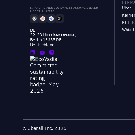
FIRM
Über
KI NACH EINER ZUSAMMENFASSUNG DIESER
UBERALL-SEITE
Karrie
KI Inf
Whist
DE
32-33 Hussitenstrasse,
Berlin 13355 DE
Deutschland
©
Uberall Inc.
2026