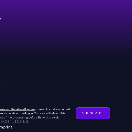
?
nies of the uberall group
to use this data for email
trends as described
here
. You can withdraw this
ss of the processing before its withdrawal.
RECHTLICHES
mprint