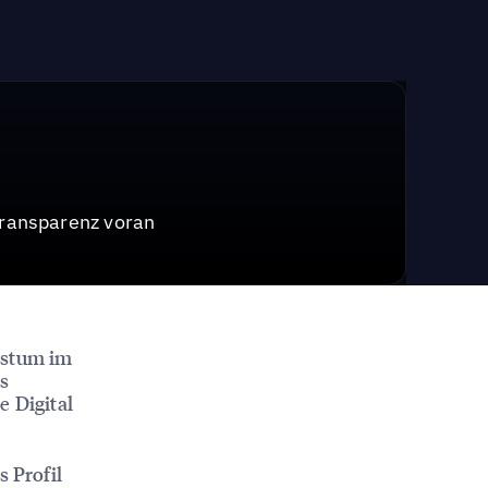
Transparenz voran
hstum im
es
 Digital
s Profil