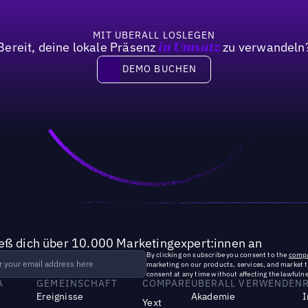
MIT UBERALL LOSLEGEN
Bereit, deine lokale Präsenz
zu verwandeln
in Umsatz
DEMO BUCHEN
DEMO BUCHEN
ieß dich über 10.000 Marketingexpert:innen an
By clicking on subscribe you consent to the
compa
marketing on our products, services, and market 
consent at any time without affecting the lawfulne
A
GEMEINSCHAFT
COMPARE
UBERALL VERWENDEN
Ereignisse
Akademie
I
Yext