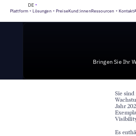
>
Reports
Auf Hochtouren ins Wachstumsjahr 2024 dank dig
DE
Plattform
Lösungen
Preise
Kund:innen
Ressourcen
Kontakt
Bringen Sie Ihr 
Sie sind
Wachstu
Jahr 202
Exempla
Visibili
Es enthä