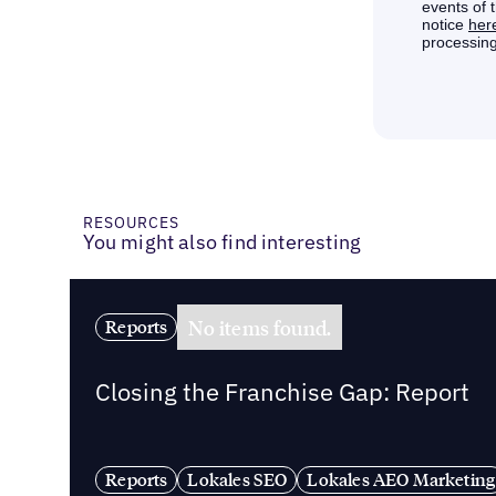
RESOURCES
You might also find interesting
No items found.
Reports
Closing the Franchise Gap: Report
Reports
Lokales SEO
Lokales AEO Marketing