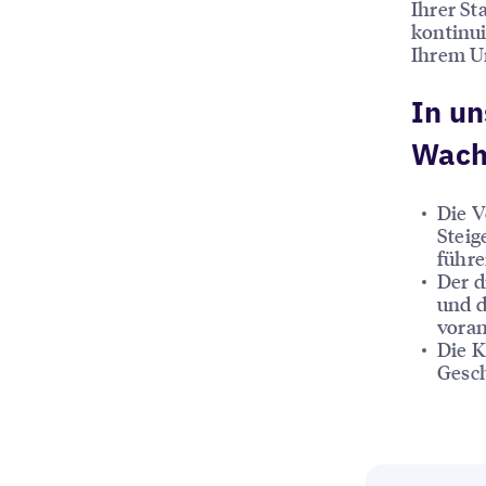
Ihrer St
kontinui
Ihrem U
In un
Wach
Die V
Steig
führ
Der d
und d
voran
Die K
Gesch