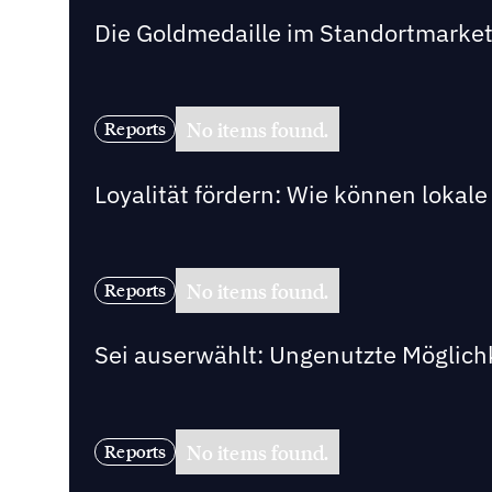
Die Goldmedaille im Standortmarke
No items found.
Reports
Loyalität fördern: Wie können loka
No items found.
Reports
Sei auserwählt: Ungenutzte Möglich
No items found.
Reports