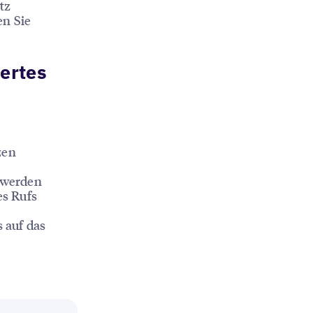
tz
en Sie
iertes
zen
u werden
es Rufs
 auf das