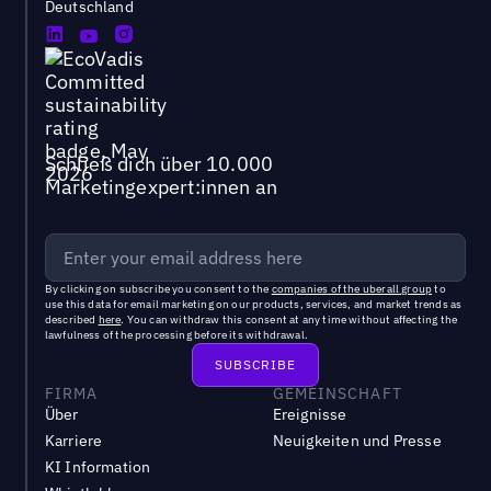
Deutschland
Schließ dich über 10.000
Marketingexpert:innen an
By clicking on subscribe you consent to the
companies of the uberall group
to
use this data for email marketing on our products, services, and market trends as
described
here
. You can withdraw this consent at any time without affecting the
lawfulness of the processing before its withdrawal.
FIRMA
GEMEINSCHAFT
Über
Ereignisse
Karriere
Neuigkeiten und Presse
KI Information