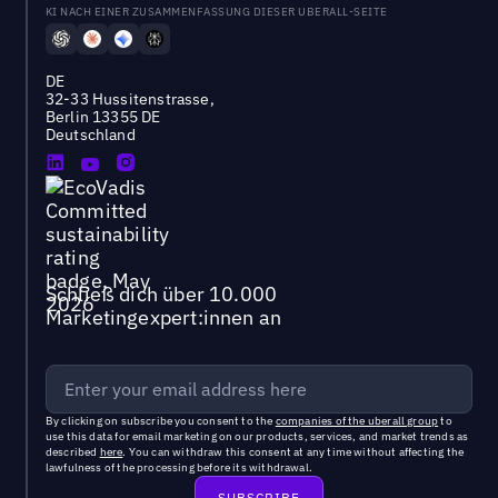
KI NACH EINER ZUSAMMENFASSUNG DIESER UBERALL-SEITE
DE
32-33 Hussitenstrasse,
Berlin 13355 DE
Deutschland
Schließ dich über 10.000
Marketingexpert:innen an
By clicking on subscribe you consent to the
companies of the uberall group
to
use this data for email marketing on our products, services, and market trends as
described
here
. You can withdraw this consent at any time without affecting the
lawfulness of the processing before its withdrawal.