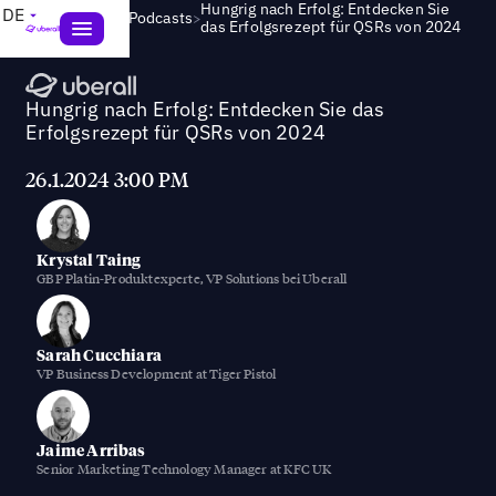
Hungrig nach Erfolg: Entdecken Sie
DE
>
Webinare und Podcasts
das Erfolgsrezept für QSRs von 2024
Hungrig nach Erfolg: Entdecken Sie das
Erfolgsrezept für QSRs von 2024
26.1.2024 3:00 PM
Krystal Taing
GBP Platin-Produktexperte, VP Solutions bei Uberall
Sarah Cucchiara
VP Business Development at Tiger Pistol
Jaime Arribas
Senior Marketing Technology Manager at KFC UK