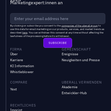
Marketingexpert:innen an
By clicking on subscribe you consent to the
companies of the uberall group
to
use this data for email marketing on our products, services, and market trends as
described
here
. You can withdraw this consent at any time without affecting the
lawfulness of the processing before its withdrawal.
FIRMA
GEMEINSCHAFT
Über
Ereignisse
Karriere
Neuigkeiten und Presse
KI Information
Whistleblower
COMPARE
UBERALL VERWENDEN
Akademie
Yext
Entwickler-Hub
RECHTLICHES
Imprint