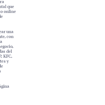
ra
ntal que
to online
de
ear una
te, con
da
negocio,
das del
P, KFC,
tes y
de
s
ágina