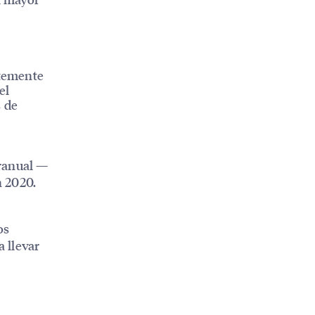
rtemente
el
s de
eranual —
n 2020.
os
 llevar