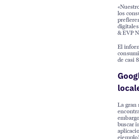
«Nuestro
los cons
prefiere
digitale
& EVP N
El infor
consumid
de casi 
Googl
local
La gran 
encontra
embargo,
buscar i
aplicaci
ejemplo