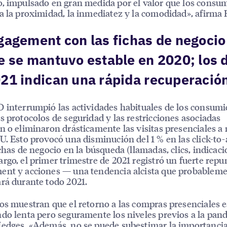
, impulsado en gran medida por el valor que los consu
a la proximidad, la inmediatez y la comodidad», afirma
gagement con las fichas de negocio
e se mantuvo estable en 2020; los 
21 indican una rápida recuperació
 interrumpió las actividades habituales de los consumi
s protocolos de seguridad y las restricciones asociadas
n o eliminaron drásticamente las visitas presenciales a
U. Esto provocó una disminución del 1 % en las click-to-
ichas de negocio en la búsqueda (llamadas, clics, indicaci
rgo, el primer trimestre de 2021 registró un fuerte repu
ent y acciones — una tendencia alcista que probablem
rá durante todo 2021.
os muestran que el retorno a las compras presenciales e
do lenta pero seguramente los niveles previos a la pan
edges. «Además, no se puede subestimar la importancia