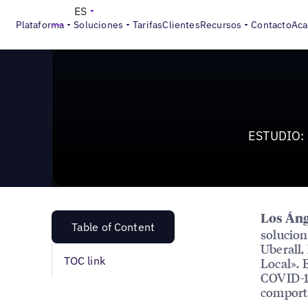
News & Press
>
ESTUDIO: El 74 % de los consumidores
ES
Plataforma
Soluciones
Tarifas
Clientes
Recursos
Contacto
Aca
ESTUDIO: 
Los Áng
Table of Content
solucion
Uberall,
TOC link
Local». 
COVID-19
comporta