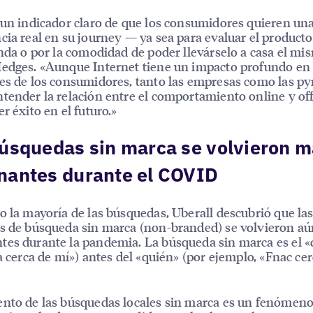
 un indicador claro de que los consumidores quieren un
cia real en su journey — ya sea para evaluar el producto 
enda o por la comodidad de poder llevárselo a casa el mi
edges. «Aunque Internet tiene un impacto profundo en 
es de los consumidores, tanto las empresas como las p
tender la relación entre el comportamiento online y off
r éxito en el futuro.»
úsquedas sin marca se volvieron 
nantes durante el COVID
o la mayoría de las búsquedas, Uberall descubrió que la
s de búsqueda sin marca (non-branded) se volvieron a
es durante la pandemia. La búsqueda sin marca es el «
ia cerca de mí») antes del «quién» (por ejemplo, «Fnac ce
nto de las búsquedas locales sin marca es un fenómen