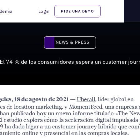
 espera un customer journey híbrido
demia
Login
PIDE UNA DEMO
News & Press
NEWS & PRESS
El 74 % de los consumidores espera un customer journ
—
Uberall
, líder global en
eles, 18 de agosto de 2021
es de location marketing, y MomentFeed, una empresa 
 han publicado hoy un nuevo informe titulado «The New
El estudio explora cómo la aceleración digital impulsada 
 ha dado lugar a un customer journey híbrido que com
miento online y presencial en las compras locales.