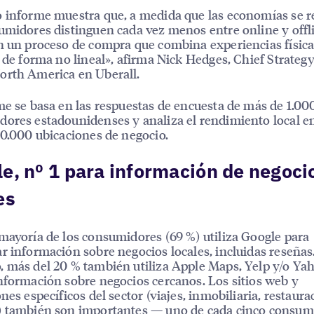
 informe muestra que, a medida que las economías se r
umidores distinguen cada vez menos entre online y offl
n un proceso de compra que combina experiencias física
s de forma no lineal», afirma Nick Hedges, Chief Strategy
orth America en Uberall.
me se basa en las respuestas de encuesta de más de 1.00
ores estadounidenses y analiza el rendimiento local en
80.000 ubicaciones de negocio.
e, nº 1 para información de negoci
es
mayoría de los consumidores (69 %) utiliza Google para
r información sobre negocios locales, incluidas reseñas
 más del 20 % también utiliza Apple Maps, Yelp y/o Ya
nformación sobre negocios cercanos. Los sitios web y
ones específicos del sector (viajes, inmobiliaria, restaura
) también son importantes — uno de cada cinco consum