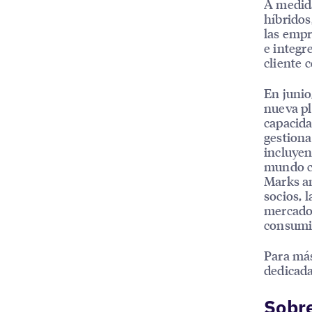
A medid
híbridos
las empr
e integr
cliente 
En junio
nueva p
capacida
gestiona
incluyen
mundo co
Marks an
socios, 
mercado 
consumi
Para más
dedicada
Sobre