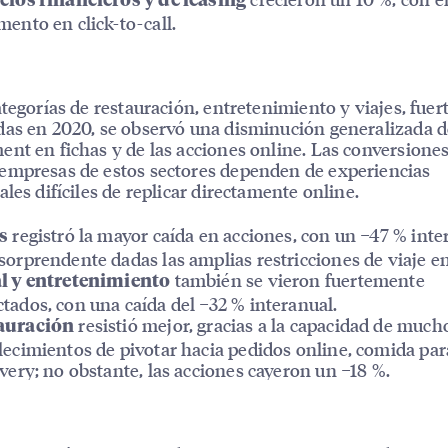
cios financieros y de leasing
mento en click-to-call.
ategorías de restauración, entretenimiento y viajes, fue
as en 2020, se observó una disminución generalizada d
nt en fichas y de las acciones online. Las conversione
mpresas de estos sectores dependen de experiencias
ales difíciles de replicar directamente online.
registró la mayor caída en acciones, con un −47 % int
s
sorprendente dadas las amplias restricciones de viaje e
también se vieron fuertemente
l y entretenimiento
tados, con una caída del −32 % interanual.
resistió mejor, gracias a la capacidad de much
auración
lecimientos de pivotar hacia pedidos online, comida para
ivery; no obstante, las acciones cayeron un −18 %.