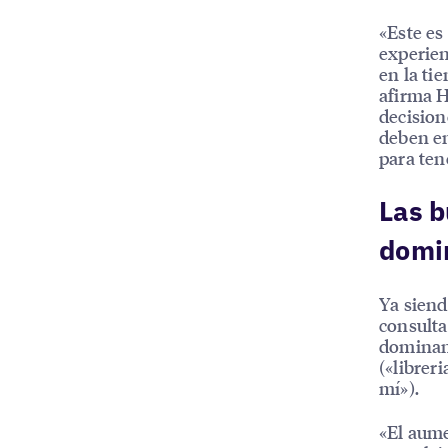
«Este es
experien
en la ti
afirma H
decision
deben en
para tene
Las b
domi
Ya siend
consulta
dominant
(«librer
mí»).
«El aume