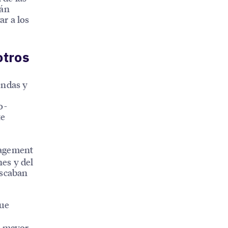
tán
ar a los
otros
endas y
o-
te
gagement
nes y del
uscaban
que
l mayor