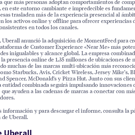
a que más personas adoptan comportamientos de comp
, en este entorno cambiante e impredecible es fundame
esas trasladen más de la experiencia presencial al ámbi
en los activos online y offline para ofrecer experiencias 
consistentes en todos los canales.
, Uberall anunció la adquisición de MomentFeed para cr
lataforma de Customer Experience «Near Me» más poten
des inigualables y alcance global. La empresa combina
 la presencia online de 1,35 millones de ubicaciones de 
do muchas de las marcas multi-ubicación más reconoci
mo Starbucks, Avis, Cricket Wireless, Jersey Mike’s, B
d Spencer, McDonald’s y Pizza Hut. Junto con sus clien
la entidad combinada seguirá impulsando innovaciones 
que ayuden a las cadenas de marcas a conectar con má
dores.
 información y para descargar el informe, consulta la p
 de Uberall.
 Uberall