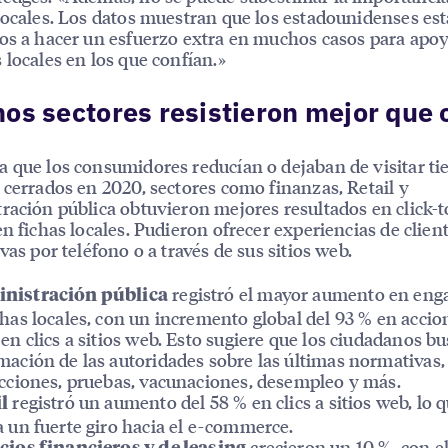
locales. Los datos muestran que los estadounidenses es
os a hacer un esfuerzo extra en muchos casos para apoy
 locales en los que confían.»
os sectores resistieron mejor que 
 que los consumidores reducían o dejaban de visitar ti
 cerrados en 2020, sectores como finanzas, Retail y
ración pública obtuvieron mejores resultados en click-t
en fichas locales. Pudieron ofrecer experiencias de clien
vas por teléfono o a través de sus sitios web.
registró el mayor aumento en en
nistración pública
chas locales, con un incremento global del 93 % en accio
 en clics a sitios web. Esto sugiere que los ciudadanos b
mación de las autoridades sobre las últimas normativas,
icciones, pruebas, vacunaciones, desempleo y más.
registró un aumento del 58 % en clics a sitios web, lo 
l
a un fuerte giro hacia el e-commerce.
crecieron un 10 %, con e