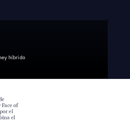
ey híbrido
de
 Face of
por el
bina el