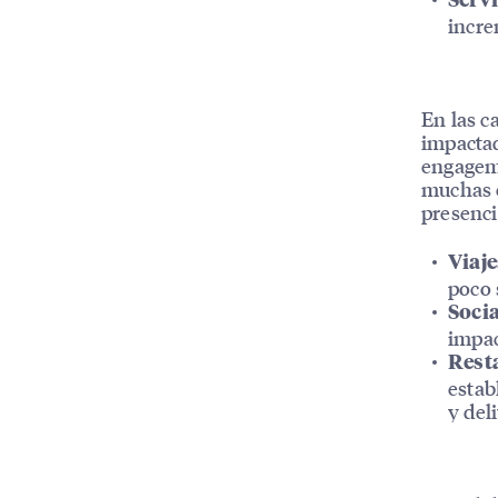
Servi
incre
En las c
impactad
engageme
muchas e
presenci
Viaje
poco 
Socia
impac
Rest
estab
y del