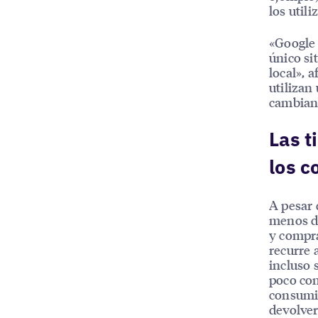
los utiliz
«Google 
único si
local», 
utilizan
cambian 
Las t
los 
A pesar 
menos de
y compra
recurre 
incluso 
poco con
consumid
devolver