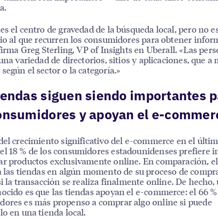
a.
es el centro de gravedad de la búsqueda local, pero no es
tio al que recurren los consumidores para obtener info
afirma Greg Sterling, VP of Insights en Uberall. «Las per
 una variedad de directorios, sitios y aplicaciones, que 
según el sector o la categoría.»
iendas siguen siendo importantes 
consumidores y apoyan el e-commer
del crecimiento significativo del e-commerce en el últi
l 18 % de los consumidores estadounidenses prefiere in
r productos exclusivamente online. En comparación, el
a las tiendas en algún momento de su proceso de compr
si la transacción se realiza finalmente online. De hecho,
ocido es que las tiendas apoyan el e-commerce: el 66 %
ores es más propenso a comprar algo online si puede
lo en una tienda local.