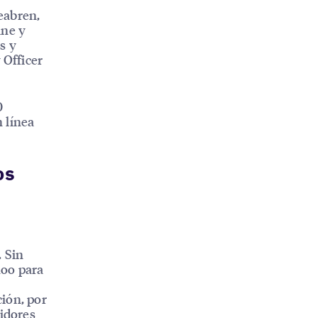
eabren,
ine y
s y
 Officer
0
 línea
os
. Sin
hoo para
ción, por
idores