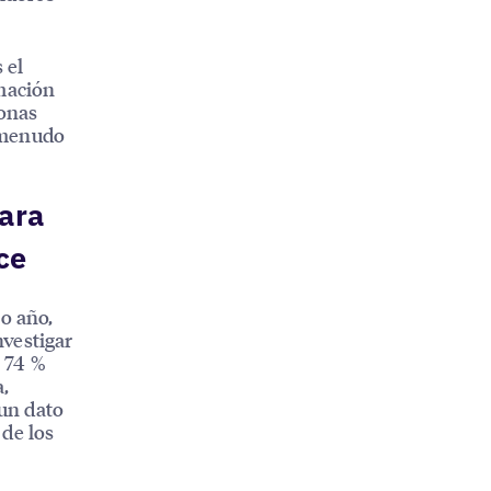
 el
rmación
sonas
a menudo
para
ce
mo año,
vestigar
 74 %
a,
 un dato
 de los