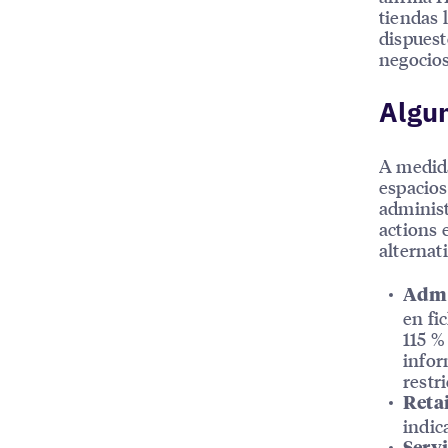
tiendas 
dispuest
negocios
Algun
A medida
espacios
administ
actions 
alternati
Admi
en fi
115 %
infor
restr
Retai
indic