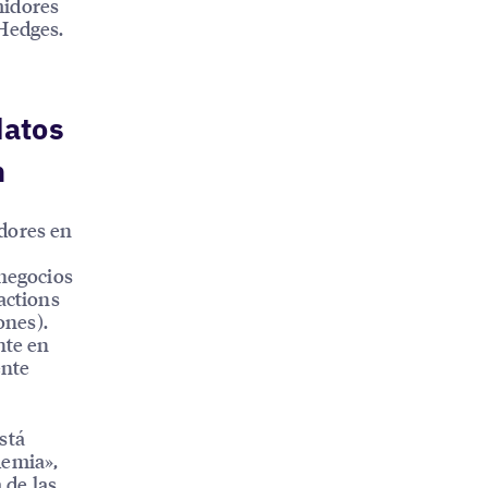
midores
 Hedges.
datos
n
dores en
 negocios
actions
ones).
nte en
ente
stá
demia»,
 de las