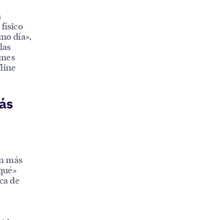
a
físico
smo día»,
las
ymes
line
más
s
ún más
qué»
rca de
o