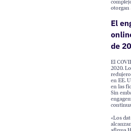
complejo
otorgan 
El en
onlin
de 20
El COVID
2020. Lo
redujero
en EE. U
en las f
Sin emba
engagem
continua
«Los dat
alcanzan
afirma H