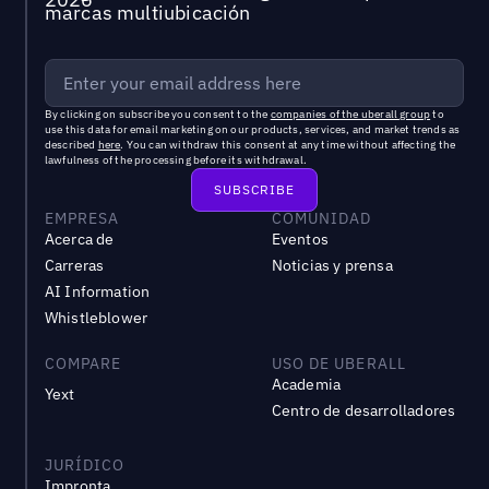
marcas multiubicación
By clicking on subscribe you consent to the
companies of the uberall group
to
use this data for email marketing on our products, services, and market trends as
described
here
. You can withdraw this consent at any time without affecting the
lawfulness of the processing before its withdrawal.
EMPRESA
COMUNIDAD
Acerca de
Eventos
Carreras
Noticias y prensa
AI Information
Whistleblower
COMPARE
USO DE UBERALL
Academia
Yext
Centro de desarrolladores
JURÍDICO
Impronta