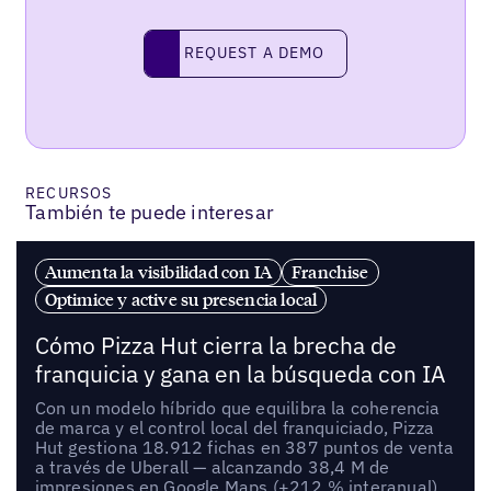
REQUEST A DEMO
request a demo
RECURSOS
También te puede interesar
Aumenta la visibilidad con IA
Franchise
Optimice y active su presencia local
Cómo Pizza Hut cierra la brecha de
franquicia y gana en la búsqueda con IA
Con un modelo híbrido que equilibra la coherencia
de marca y el control local del franquiciado, Pizza
Hut gestiona 18.912 fichas en 387 puntos de venta
a través de Uberall — alcanzando 38,4 M de
impresiones en Google Maps (+212 % interanual),