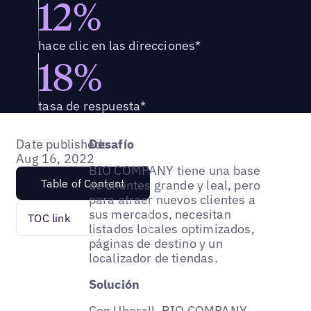
12%
hace clic en las direcciones*
18%
tasa de respuesta*
Date published:
Desafío
Aug 16, 2022
BIO COMPANY tiene una base
Table of Content
de clientes grande y leal, pero
para atraer nuevos clientes a
sus mercados, necesitan
TOC link
listados locales optimizados,
páginas de destino y un
localizador de tiendas.
Solución
Con Uberall, BIO COMPANY