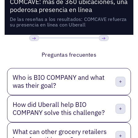
COMCAVE: más de 360 ubicaciones, una
poderosa presencia en línea
De las reseñas a los resultados: COMCAVE refuerza
su presencia en línea con Uberall
Anterior
Próxima
Preguntas frecuentes
Who is BIO COMPANY and what
was their goal?
How did Uberall help BIO
COMPANY solve this challenge?
What can other grocery retailers