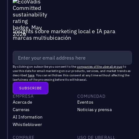
Insights sobre marketing local e IA para
marcas multiubicación
By clicking on subscribe you consent to the
companies of the uberall group
to
use this data for email marketing on our products, services, and market trends as
described
here
. You can withdraw this consent at any time without affecting the
lawfulness of the processing before its withdrawal.
EMPRESA
COMUNIDAD
Acerca de
Eventos
Carreras
Noticias y prensa
AI Information
Whistleblower
COMPARE
USO DE UBERALL