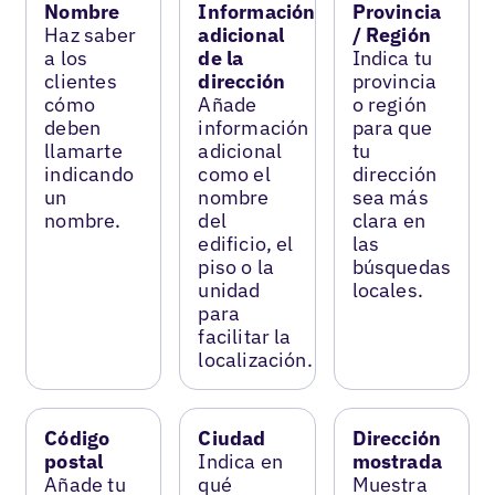
Nombre
Información
Provincia
Haz saber
adicional
/ Región
a los
de la
Indica tu
clientes
dirección
provincia
cómo
Añade
o región
deben
información
para que
llamarte
adicional
tu
indicando
como el
dirección
un
nombre
sea más
nombre.
del
clara en
edificio, el
las
piso o la
búsquedas
unidad
locales.
para
facilitar la
localización.
Código
Ciudad
Dirección
postal
Indica en
mostrada
Añade tu
qué
Muestra