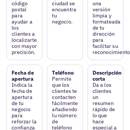
código
ciudad se
una
postal
encuentra
versión
para
tu
limpia y
ayudar a
negocio.
formateada
los
de tu
clientes a
dirección
localizarte
para
con mayor
facilitar su
precisión.
reconocimiento
Fecha de
Teléfono
Descripción
apertura
Permite
corta
Indica la
que los
Da a los
fecha de
clientes te
clientes
apertura
contacten
un
de tu
fácilmente
resumen
negocio
añadiendo
rápido de
para
tu número
lo que
reforzar la
de
hace
confianza
teléfono
especial a