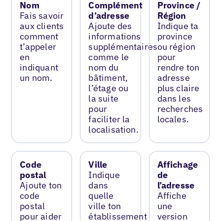
Nom
Complément
Province /
Fais savoir
d’adresse
Région
aux clients
Ajoute des
Indique ta
comment
informations
province
t’appeler
supplémentaires
ou région
en
comme le
pour
indiquant
nom du
rendre ton
un nom.
bâtiment,
adresse
l’étage ou
plus claire
la suite
dans les
pour
recherches
faciliter la
locales.
localisation.
Code
Ville
Affichage
postal
Indique
de
Ajoute ton
dans
l’adresse
code
quelle
Affiche
postal
ville ton
une
pour aider
établissement
version