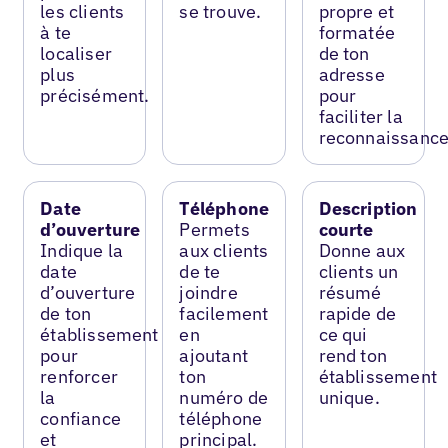
les clients
se trouve.
propre et
à te
formatée
localiser
de ton
plus
adresse
précisément.
pour
faciliter la
reconnaissance
Date
Téléphone
Description
d’ouverture
Permets
courte
Indique la
aux clients
Donne aux
date
de te
clients un
d’ouverture
joindre
résumé
de ton
facilement
rapide de
établissement
en
ce qui
pour
ajoutant
rend ton
renforcer
ton
établissement
la
numéro de
unique.
confiance
téléphone
et
principal.