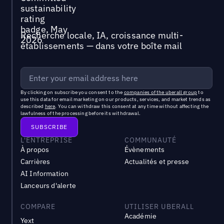
Recherche locale, IA, croissance multi-
établissements — dans votre boîte mail
By clicking on subscribe you consent to the
companies of the uberall group
to
use this data for email marketing on our products, services, and market trends as
described
here
. You can withdraw this consent at any time without affecting the
lawfulness of the processing before its withdrawal.
L'ENTREPRISE
COMMUNAUTÉ
À propos
Évènements
Carrières
Actualités et presse
AI Information
Lanceurs d'alerte
COMPARE
UTILISER UBERALL
Académie
Yext