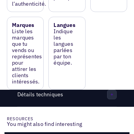
l’authenticité.
Marques
Langues
Liste les
Indique
marques
les
que tu
langues
vends ou
parlées
représentes
par ton
pour
équipe.
attirer les
clients
intéressés.
Détails techniques
RESOURCES
You might also find interesting