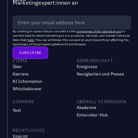
Marketingexpert:innen an
By clicking on subscribe you consent to the
companies of the uberall group
to
use this data for email marketing on our products, services, and market trends as
described
here
. You can withdraw this consent at any time without affecting the
lawfulness of the processing before its withdrawal.
FIRMA
GEMEINSCHAFT
Über
Ereignisse
Karriere
Neuigkeiten und Presse
KI Information
Whistleblower
COMPARE
UBERALL VERWENDEN
Akademie
Yext
Entwickler-Hub
RECHTLICHES
Imprint