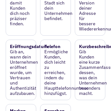
damit
Stadt sich
Version
Kunden
dein
deiner
dich noch
Unternehmen
Adresse
präziser
befindet.
für
finden.
bessere
Wiedererkennu
Eröffnungsdatum
Telefon
Kurzbeschreib
Gib an,
Ermögliche
Gib
wann dein
Kunden,
Kunden
Unternehmen
dich leicht
eine kurze
eröffnet
zu
Zusammenfass
wurde, um
erreichen,
dessen,
Vertrauen
indem du
was dein
und
deine
Unternehmen
Authentizität
Haupttelefonnummer
besonders
aufzubauen.
hinzufügst.
macht.
Marken
Sprachen