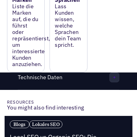
Liste die
Lass
Marken
Kunden
auf, die du
wissen,
führst
welche
oder
Sprachen
repräsentierst,
dein Team
um
spricht.
interessierte
Kunden
anzuziehen.
Technische Daten
RESOURCES
You might also find interesting
Blogs
Lokales SEO