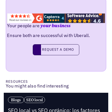
Your people are
your business
Ensure both are successful with Uberall.
Request a demo
REQUEST A DEMO
RESOURCES
You might also find interesting
Blogs
SEO local
SEO local vs SEO orgánico: los factores