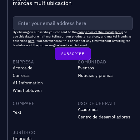
marcas multiubicación
By clicking on subscribe you consent to the
companies of the uberall group
to
use this data for email marketing on our products, services, and market trends as
described
here
. You can withdraw this consent at any time without affecting the
lawfulness of the processing before its withdrawal.
EMPRESA
COMUNIDAD
Acerca de
Eventos
Carreras
Noticias y prensa
AI Information
Whistleblower
COMPARE
USO DE UBERALL
Academia
Yext
Centro de desarrolladores
JURÍDICO
Impronta