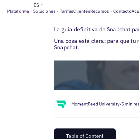
ES
Plataforma
Soluciones
Tarifas
Clientes
Recursos
Contacto
Aca
>
>
Blogs
Redes sociales locales
Snapchat
La guía definitiva de Snapchat p
Una cosa está clara: para que tu
Snapchat.
MomentFeed University
•
5 min re
Table of Content