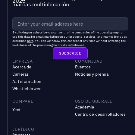
marcas multiubicación
By clicking on subscribe you consent to the
companies of the uberall group
to
use this data for email marketing on our products, services, and market trends as
described
here
. You can withdraw this consent at any time without affecting the
lawfulness of the processing before its withdrawal.
EMPRESA
COMUNIDAD
Acerca de
Eventos
Carreras
Noticias y prensa
AI Information
Whistleblower
COMPARE
USO DE UBERALL
Academia
Yext
Centro de desarrolladores
JURÍDICO