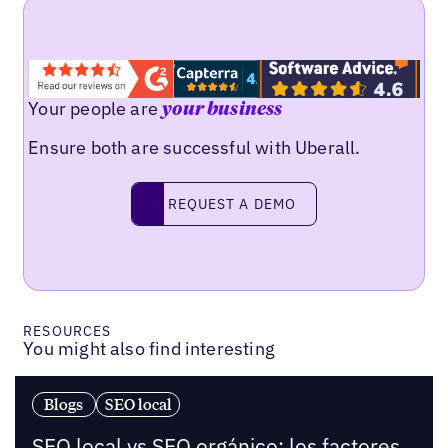
Your people are
your business
Ensure both are successful with Uberall.
Request a demo
REQUEST A DEMO
RESOURCES
You might also find interesting
Blogs
SEO local
SEO local vs SEO orgánico: los factores