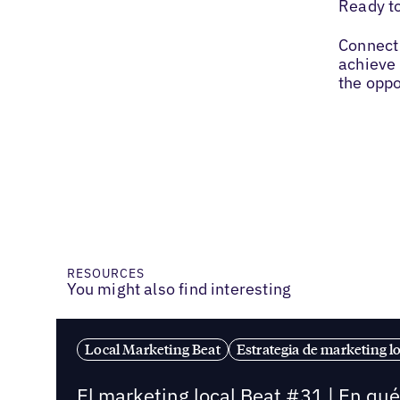
Ready t
Connect 
achieve 
the oppo
RESOURCES
You might also find interesting
Local Marketing Beat
Estrategia de marketing lo
El marketing local Beat #31 | En qu