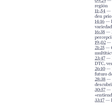
09:29
— 
región
11:,54
— E
den prio
14:16
— E
variedad
16:38
— M
percepc
19:,02
— S
21:25
— C
multitác
23:47
— R
DTC, ven
26:10
— B
futuro d
28:38
— D
descubr
30:57
— R
«entien
33:17
— D