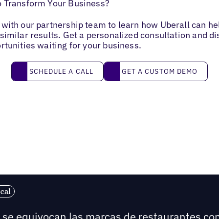
o Transform Your Business?
with our partnership team to learn how Uberall can he
similar results. Get a personalized consultation and d
rtunities waiting for your business.
Schedule a call
Get a custom demo
SCHEDULE A CALL
GET A CUSTOM DEMO
cal
é se equivocan las marcas de restaurantes co