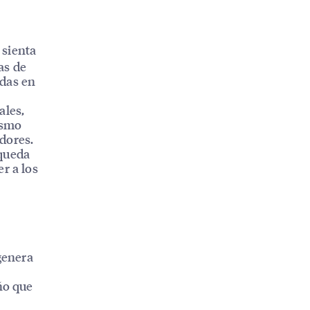
 sienta
as de
adas en
ales,
ismo
dores.
squeda
r a los
genera
ño que