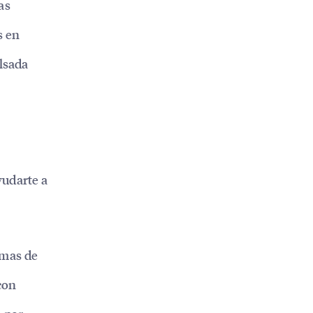
as
s en
lsada
yudarte a
emas de
con