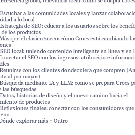
Presencia global, relevancia local: cómo se adapta Croc
scuchar a las comunidades locales y lanzar colaboraci
ridad a lo local
strategia de SEO: educar a los usuarios sobre los benefic
 de los productos
ás que el clásico zueco: cómo Crocs está cambiando la
iones
EO local: uniendo contenido inteligente en línea y en l
onectar el SEO con los ingresos: atribución e informac
tiles
eunirse con los clientes dondequiera que compren (A
ta al por mayor)
úsqueda mediante IA y LLM: cómo se prepara Crocs pa
e las búsquedas
atos, historias de diseño y el nuevo camino hacia el
imiento de productos
eflexiones finales: conectar con los consumidores que
den»
ónde explorar más + Outro