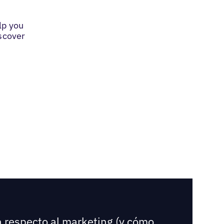
lp you
iscover
n respecto al marketing (y cómo