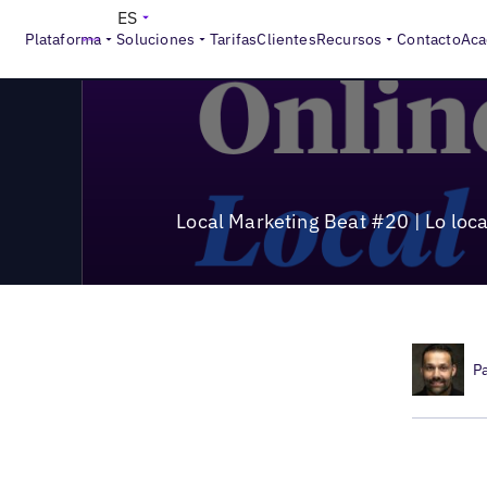
>
Local Marketing Beat
Local Marketing Beat #20 | Lo local e
ES
Plataforma
Soluciones
Tarifas
Clientes
Recursos
Contacto
Aca
Local Marketing Beat #20 | Lo local
P