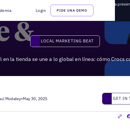
n la tienda se une a lo global en línea: cómo Crocs conecta una presenc
demia
Login
PIDE UNA DEMO
Local Marketing Beat
LOCAL MARKETING BEAT
 en la tienda se une a lo global en línea: cómo Crocs c
Get in touc
GET IN
aul Modaley
•
May 30, 2025