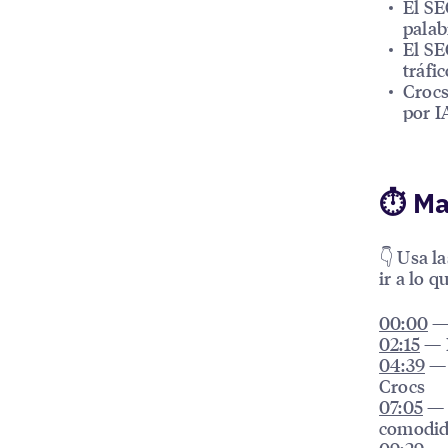
El SE
palab
El SE
tráfic
Crocs
por I
⏱ Ma
👇 Usa l
ir a lo q
00:00
— 
02:15
— L
04:39
— 
Crocs
07:05
— H
comodi