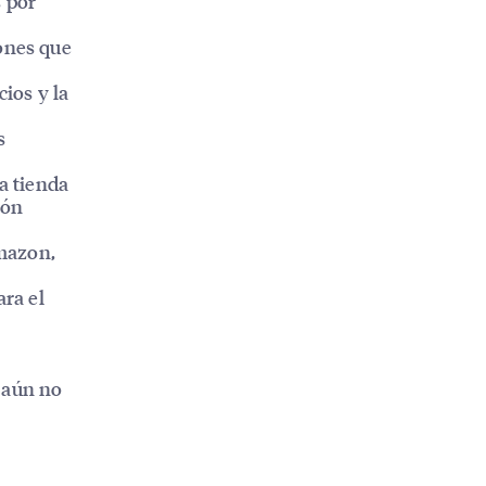
s por
ones que
ios y la
s
a tienda
ión
mazon,
ra el
 aún no