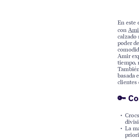
En este 
con
Amir
calzado 
poder de
comodida
Amir exp
tiempo, 
También 
basada e
clientes
🔑 Co
Crocs
divis
La ma
prior