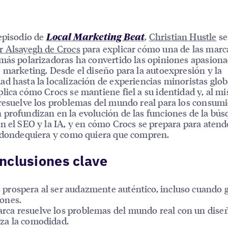
episodio de
,
Christian Hustle
se
Local Marketing Beat
 Alsayegh de Crocs
para explicar cómo una de las marc
más polarizadoras ha convertido las opiniones apasion
 marketing. Desde el diseño para la autoexpresión y la
d hasta la localización de experiencias minoristas glob
lica cómo Crocs se mantiene fiel a su identidad y, al m
resuelve los problemas del mundo real para los consumi
profundizan en la evolución de las funciones de la bú
n el SEO y la IA, y en cómo Crocs se prepara para atende
 dondequiera y como quiera que compren.
nclusiones clave
 prospera al ser audazmente auténtico, incluso cuando 
iones.
rca resuelve los problemas del mundo real con un dise
iza la comodidad.