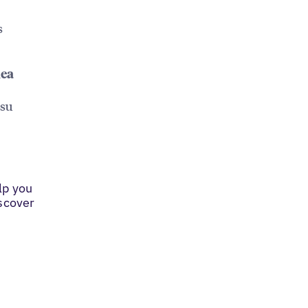
s
nea
 su
lp you
iscover