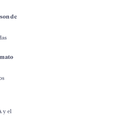
 son de
das
rmato
os
 y el