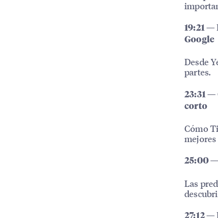
importa
19:21 —
Google
Desde Ye
partes.
23:31 —
corto
Cómo Tik
mejores 
25:00 —
Las pred
descubri
27:12 — 