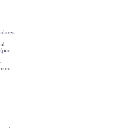
midores
al
 (por
e
torno