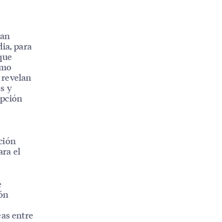
ian
ia, para
 que
omo
 revelan
s y
upción
ción
ara el
e
ión
eas entre