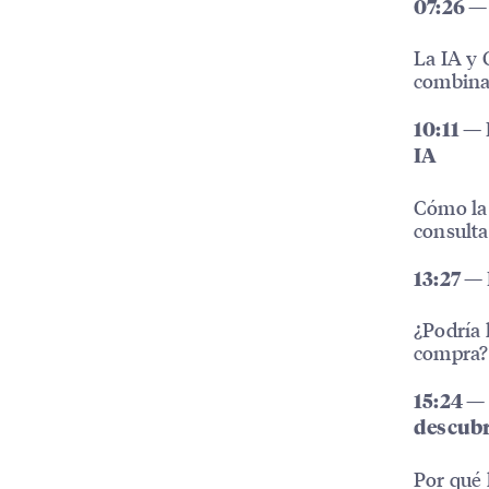
07:26 — 
La IA y
combinan
10:11 —
IA
Cómo la 
consulta
13:27 — 
¿Podría 
compra?
15:24 —
descubr
Por qué 