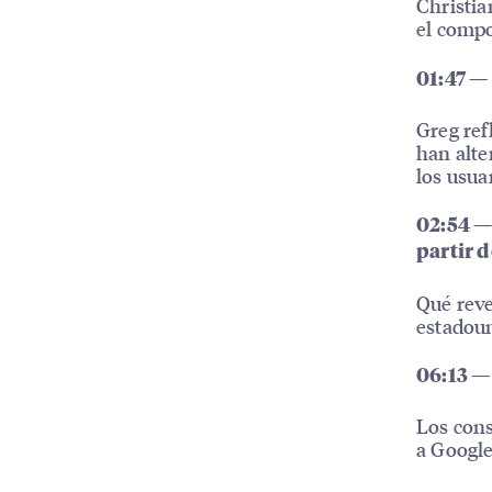
Christia
el comp
01:47 —
Greg ref
han alte
los usua
02:54 —
partir d
Qué reve
estadoun
06:13 —
Los cons
a Google