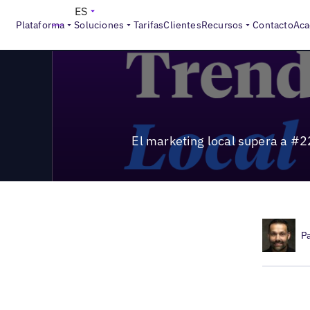
>
Local Marketing Beat
El marketing local supera a #22 | Te
ES
Plataforma
Soluciones
Tarifas
Clientes
Recursos
Contacto
Aca
El marketing local supera a #22
P