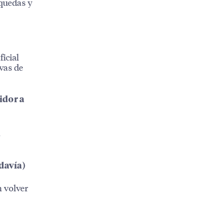
squedas y
icial
vas de
idor a
s
odavía)
n volver