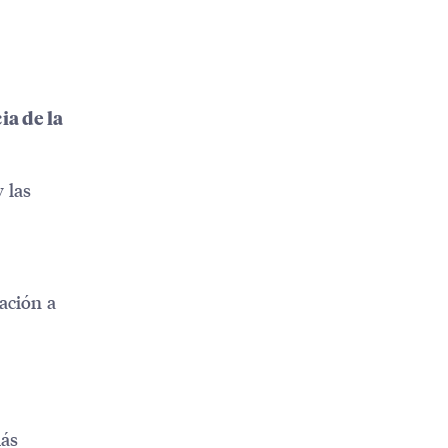
ia de la
 las
ación a
más