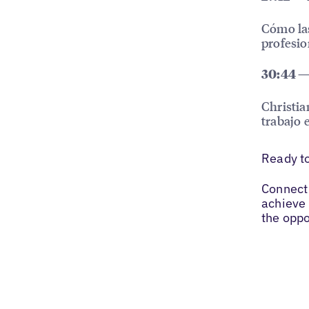
Cómo las
profesio
30:44 —
Christia
trabajo 
Ready t
Connect 
achieve 
the oppo