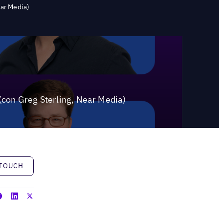
ear Media)
 (con Greg Sterling, Near Media)
h
 TOUCH