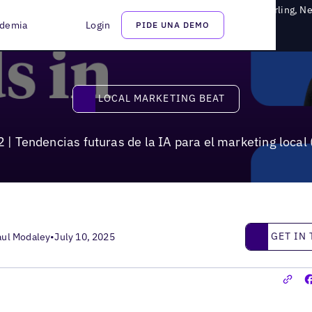
ndencias futuras de la IA para el marketing local (con Greg Sterling, N
demia
Login
PIDE UNA DEMO
Local Marketing Beat
LOCAL MARKETING BEAT
 | Tendencias futuras de la IA para el marketing local
Get in touc
GET IN
aul Modaley
•
July 10, 2025