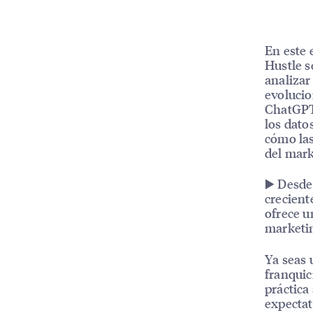
En este 
Hustle s
analizar 
evoluci
ChatGPT 
los dato
cómo las
del mark
▶️ Desde
crecient
ofrece u
marketin
Ya seas 
franquic
práctica
expectat