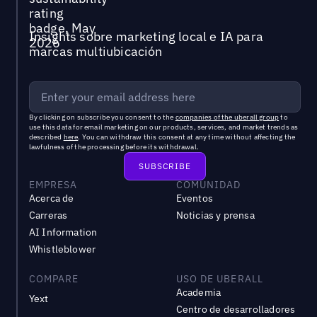
Insights sobre marketing local e IA para
marcas multiubicación
By clicking on subscribe you consent to the
companies of the uberall group
to
use this data for email marketing on our products, services, and market trends as
described
here
. You can withdraw this consent at any time without affecting the
lawfulness of the processing before its withdrawal.
EMPRESA
COMUNIDAD
Acerca de
Eventos
Carreras
Noticias y prensa
AI Information
Whistleblower
COMPARE
USO DE UBERALL
Academia
Yext
Centro de desarrolladores