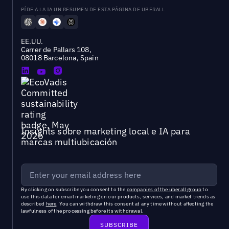
PÍDE A LA IA UN RESUMEN DE ESTA PÁGINA DE UBERALL
EE.UU.
Carrer de Pallars 108,
08018 Barcelona, Spain
Insights sobre marketing local e IA para
marcas multiubicación
By clicking on subscribe you consent to the
companies of the uberall group
to
use this data for email marketing on our products, services, and market trends as
described
here
. You can withdraw this consent at any time without affecting the
lawfulness of the processing before its withdrawal.