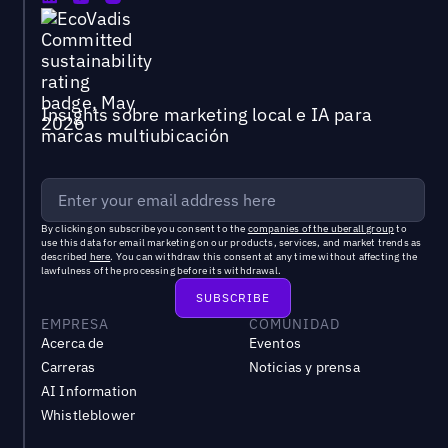
Insights sobre marketing local e IA para
marcas multiubicación
By clicking on subscribe you consent to the
companies of the uberall group
to
use this data for email marketing on our products, services, and market trends as
described
here
. You can withdraw this consent at any time without affecting the
lawfulness of the processing before its withdrawal.
EMPRESA
COMUNIDAD
Acerca de
Eventos
Carreras
Noticias y prensa
AI Information
Whistleblower