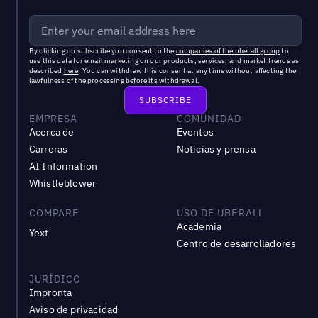
By clicking on subscribe you consent to the
companies of the uberall group
to
use this data for email marketing on our products, services, and market trends as
described
here
. You can withdraw this consent at any time without affecting the
lawfulness of the processing before its withdrawal.
EMPRESA
COMUNIDAD
Acerca de
Eventos
Carreras
Noticias y prensa
AI Information
Whistleblower
COMPARE
USO DE UBERALL
Academia
Yext
Centro de desarrolladores
JURÍDICO
Impronta
Aviso de privacidad