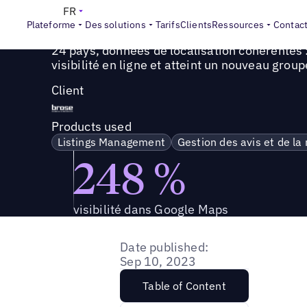
Success Story
>
24 pays, données de localisation cohérent
FR
Plateforme
Des solutions
Tarifs
Clients
Ressources
Contac
24 pays, données de localisation cohérentes
visibilité en ligne et atteint un nouveau group
Client
Products used
Listings Management
Gestion des avis et de la
248 %
visibilité dans Google Maps
Date published:
Sep 10, 2023
Table of Content