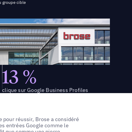
u groupe cible
13 %
clique sur Google Business Profiles
 pour réussir, Brose a considéré
 ses entrées Google comme le
tôt que comme une pierre