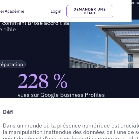
es : comment Brose accroît sa visibilité en ligne et atteint un nouvea
DEMANDER UNE
ter
Acadèmie
Login
DÉMO
 : comment Brose accroît sa
e cible
 réputation
228 %
vues sur Google Business Profiles
Défi
Dans un monde où la présence numérique est cruciale
la manipulation inattendue des données de l'une de
point de départ d'une transformation numérique, plu