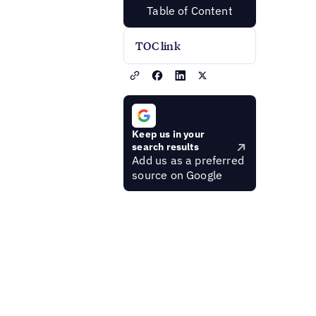
Table of Content
TOC link
Keep us in your
search results
Add us as a preferred
source on Google