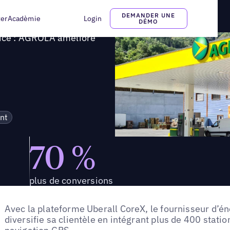
iser l'expérience client et les ventes
DEMANDER UNE
ter
Acadèmie
Login
DÉMO
vice : AGROLA améliore
nt
70 %
plus de conversions
Avec la plateforme Uberall CoreX, le fournisseur d’
diversifie sa clientèle en intégrant plus de 400 stat