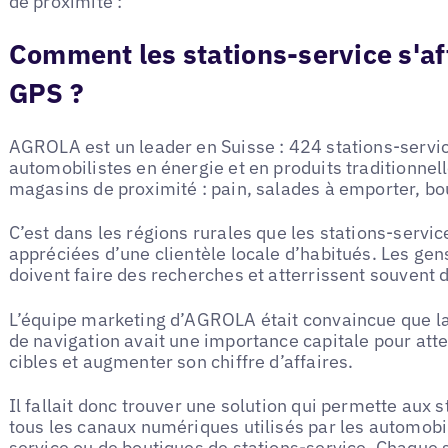
de proximité :
Comment les stations-service s'aff
GPS ?
AGROLA est un leader en Suisse : 424 stations-servi
automobilistes en énergie et en produits traditionne
magasins de proximité : pain, salades à emporter, bout
C’est dans les régions rurales que les stations-serv
appréciées d’une clientèle locale d’habitués. Les ge
doivent faire des recherches et atterrissent souvent 
L’équipe marketing d’AGROLA était convaincue que la 
de navigation avait une importance capitale pour at
cibles et augmenter son chiffre d’affaires.
Il fallait donc trouver une solution qui permette aux 
tous les canaux numériques utilisés par les automobil
service ou de boutiques de stations-service. Chaque s