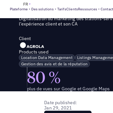
Success Story
>
AGROLA numérise son marketing pour optim
FR
Plateforme
Des solutions
Tarifs
Clients
Ressources
Contac
Digitalisation du marketing des stations-ser
l’expérience client et son CA
Client
Products used
Location Data Management
Listings Manageme
Gestion des avis et de la réputation
80 %
plus de vues sur Google et Google Maps
Date published:
Jan 29, 2021