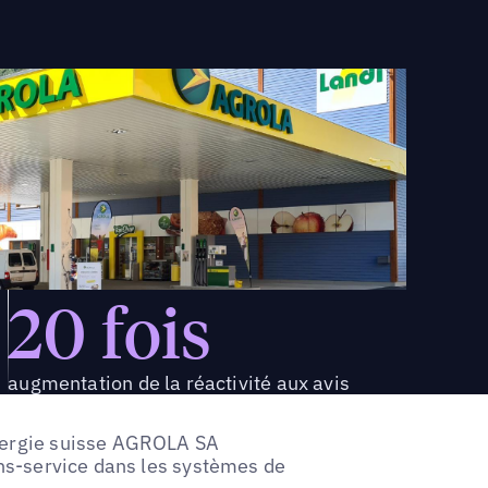
20 fois
augmentation de la réactivité aux avis
énergie suisse AGROLA SA
ions-service dans les systèmes de