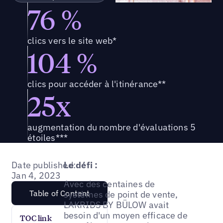
76 %
clics vers le site web*
104 %
clics pour accéder à l'itinérance**
25x
augmentation du nombre d'évaluations 5
étoiles***
Date published:
Le défi :
Jan 4, 2023
Avec des centaines de
Table of Content
systèmes de point de vente,
LAKRIDS BY BÜLOW avait
besoin d'un moyen efficace de
TOC link