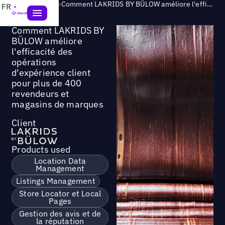
Success Story
>
Comment LAKRIDS BY BÜLOW améliore l'efficacité des opérations d'expérience client pour plus de 400 revendeurs et magasins de marques
FR
Comment LAKRIDS BY
BÜLOW améliore
l'efficacité des
opérations
d'expérience client
pour plus de 400
revendeurs et
magasins de marques
Client
Products used
Location Data
Management
Listings Management
Store Locator et Local
Pages
Gestion des avis et de
la réputation