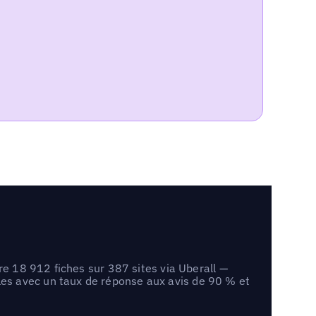
re 18 912 fiches sur 387 sites via Uberall —
es avec un taux de réponse aux avis de 90 % et