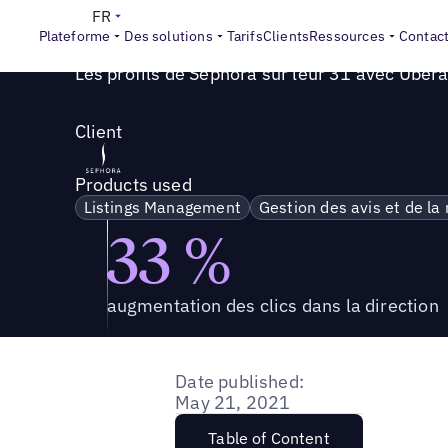
Success Story
>
Sephora attire des clients en ligne grâce
FR
Plateforme
Des solutions
Tarifs
Clients
Ressources
Contac
Les profils de Sephora sur leur 31 avec Ubera
Client
Products used
Listings Management
Gestion des avis et de la
33 %
augmentation des clics dans la direction
Date published:
May 21, 2021
Table of Content