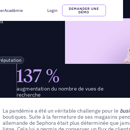
 à une présence glamour sur ses annonces
DEMANDER UNE
ter
Acadèmie
Login
DÉMO
ll
 réputation
137 %
augmentation du nombre de vues de
recherche
La pandémie a été un véritable challenge pour le
bus
boutiques. Suite à la fermeture de ses magasins penda
allemande de Sephora était plus déterminée que jama
ligne. Cela lui a permis de conserver un flux de clien