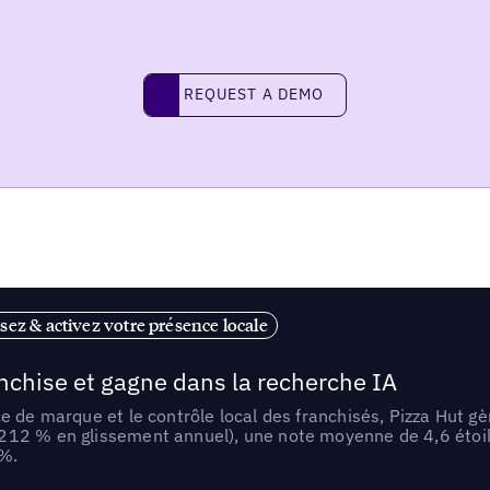
REQUEST A DEMO
request a demo
sez & activez votre présence locale
anchise et gagne dans la recherche IA
e de marque et le contrôle local des franchisés, Pizza Hut gè
212 % en glissement annuel), une note moyenne de 4,6 étoil
 %.