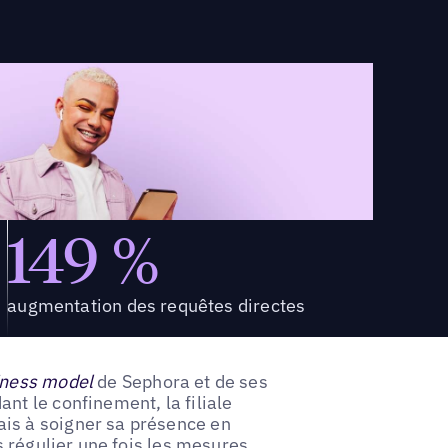
149 %
augmentation des requêtes directes
iness model
de Sephora et de ses
nt le confinement, la filiale
is à soigner sa présence en
ts régulier une fois les mesures