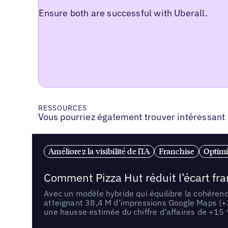
Ensure both are successful with Uberall.
RESSOURCES
Vous pourriez également trouver intéressant
Améliorez la visibilité de l'IA
Franchise
Optimi
Comment Pizza Hut réduit l’écart fr
Avec un modèle hybride qui équilibre la cohérenc
atteignant 38,4 M d’impressions Google Maps (+
une hausse estimée du chiffre d’affaires de +15