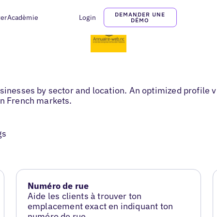
DEMANDER UNE
ter
Acadèmie
Login
DÉMO
sinesses by sector and location. An optimized profile 
in French markets.
gs
Numéro de rue
Aide les clients à trouver ton
emplacement exact en indiquant ton
numéro de rue.