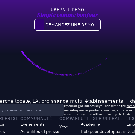
UBERALL DEMO
Simple comme bonjour
Demandez une démo
DEMANDEZ UNE DÉMO
rche locale, IA, croissance multi-établissements — da
By clicking on subscribe you consent to the
compa
marketing on our products, services, and market 
consent at any time without affecting the lawfulne
TREPRISE
COMMUNAUTÉ
COMPARE
UTILISER UBERALL
LÉG
os
Évènements
Académie
Emp
Yext
res
Actualités et presse
Hub pour développeurs
Décl