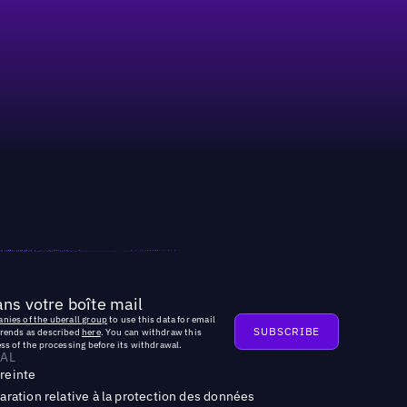
ns votre boîte mail
nies of the uberall group
to use this data for email
trends as described
here
. You can withdraw this
ss of the processing before its withdrawal.
AL
reinte
aration relative à la protection des données